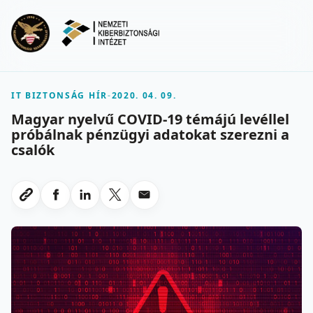
Ugrás a fő tartalomra
Menu
IT BIZTONSÁG HÍR
-
2020. 04. 09.
Magyar nyelvű COVID-19 témájú levéllel
próbálnak pénzügyi adatokat szerezni a
csalók
Megosztas Facebookon
Megosztas LinkedInen
Megosztas X-en
Megosztas emailben
Link masolasa