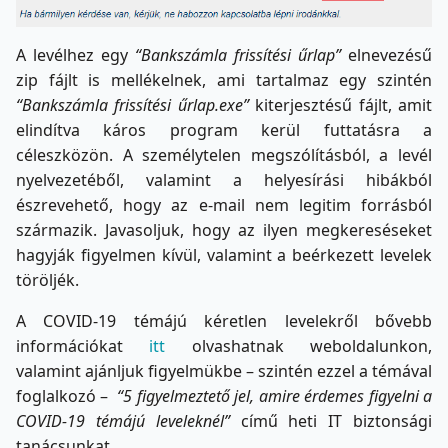
A levélhez egy
“Bankszámla frissítési űrlap”
elnevezésű
zip fájlt is mellékelnek, ami tartalmaz egy szintén
“Bankszámla frissítési űrlap.exe”
kiterjesztésű fájlt, amit
elindítva káros program kerül futtatásra a
céleszközön. A személytelen megszólításból, a levél
nyelvezetéből, valamint a helyesírási hibákból
észrevehető, hogy az e-mail nem legitim forrásból
származik. Javasoljuk, hogy az ilyen megkereséseket
hagyják figyelmen kívül, valamint a beérkezett levelek
töröljék.
A COVID-19 témájú kéretlen levelekről bővebb
információkat
itt
olvashatnak weboldalunkon,
valamint ajánljuk figyelmükbe – szintén ezzel a témával
foglalkozó –
“
5 figyelmeztető jel, amire érdemes figyelni a
COVID-19 témájú leveleknél”
című heti IT biztonsági
tanácsunkat
.