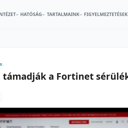
INTÉZET
HATÓSÁG
TARTALMAINK
FIGYELMEZTETÉSEK
0.
 támadják a Fortinet sérülé
kon
nkedInen
as X-en
gosztas emailben