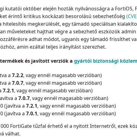
ági kutatói október elején hozták nyilvánosságra a FortiOS, 
et érintő kritikus kockázati besorolású sebezhetőség
(CVE
 a hitelesítés megkerülését, egy támadó speciálisan kialakí
tlan műveleteket hajthat végre a sebezhető eszközök admin f
ozzáférésre adhat módot, ugyanis egy támadó frissíthet v
zhöz, amin ezáltal teljes irányítást szerezhet.
termékek és javított verziók a
gyártói biztonsági közle
ítva a
7.2.2
, vagy ennél magasabb verzióban)
ítva a
7.0.7
, vagy ennél magasabb verzióban)
 a
7.2.1
, vagy ennél magasabb verzióban)
javítva a
7.0.7
, vagy ennél magasabb verzióban)
0 (javítva a
7.2.1
, vagy ennél magasabb verzióban)
0 (javítva a
7.0.1
, vagy ennél magasabb verzióban)
000 FortiGate tűzfal érhető el a nyitott Internetről, ezek k
á válhat.