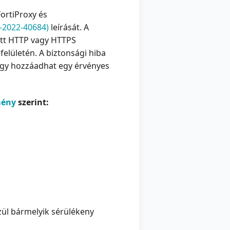
FortiProxy és
-2022-40684)
leírását. A
tott HTTP vagy HTTPS
elületén. A biztonsági hiba
agy hozzáadhat egy érvényes
mény
szerint:
özül bármelyik sérülékeny