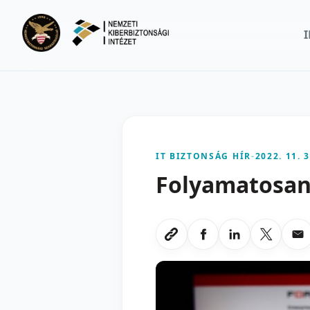
Ugrás a fő tartalomra
IT BIZTONSÁG HÍR
-
2022. 11. 3
Folyamatosan
Megosztas Faceboo
Megosztas Li
Megoszt
Me
Link masolasa