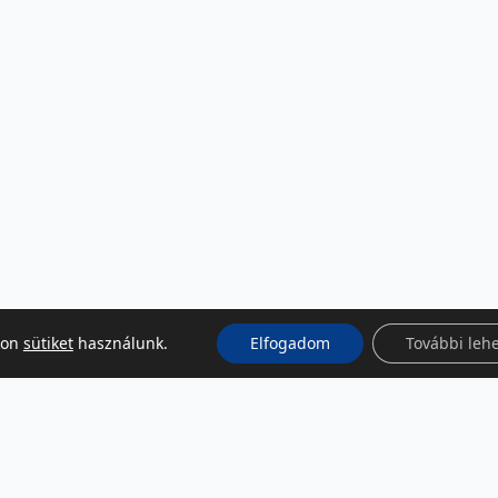
kon
sütiket
használunk.
Elfogadom
További leh
KÖZÖSSÉGI MÉDIA