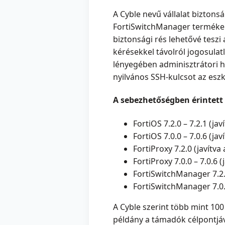
A Cyble nevű vállalat biztons
FortiSwitchManager termékek
biztonsági rés lehetővé teszi
kérésekkel távolról jogosula
lényegében adminisztrátori h
nyilvános SSH-kulcsot az eszkö
A sebezhetőségben érintett 
FortiOS 7.2.0 – 7.2.1 (jav
FortiOS 7.0.0 – 7.0.6 (jav
FortiProxy 7.2.0 (javítva
FortiProxy 7.0.0 – 7.0.6 (
FortiSwitchManager 7.2.
FortiSwitchManager 7.0.
A Cyble szerint több mint 100 
példány a támadók célpontjáv