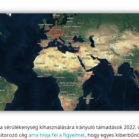
t a sérülékenység kihasználására irányuló támadások 2022. 
nitorozó cég
arra hívja fel a figyelmet
, hogy egyes kiberbűn