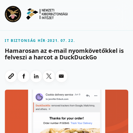
Ugrás a fő tartalomra
Menu
IT BIZTONSÁG HÍR
-
2021. 07. 22.
Hamarosan az e-mail nyomkövetőkkel is
felveszi a harcot a DuckDuckGo
Megosztas Facebookon
Megosztas LinkedInen
Megosztas X-en
Megosztas emailben
Link masolasa