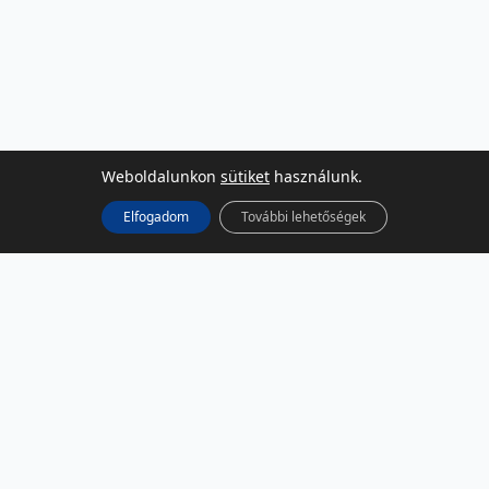
Weboldalunkon
sütiket
használunk.
Elfogadom
További lehetőségek
KÖZÖSSÉGI MÉDIA
Facebook
LinkedIn