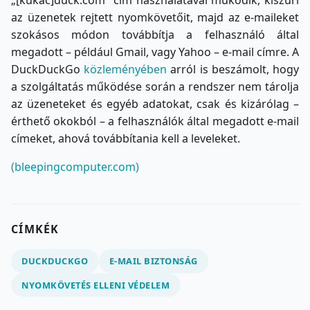
„[kukac]duck.com” cím használatával működik, kiszűri
az üzenetek rejtett nyomkövetőit, majd az e-maileket
szokásos módon továbbítja a felhasználó által
megadott – például Gmail, vagy Yahoo – e-mail címre. A
DuckDuckGo
közleményében
arról is beszámolt, hogy
a szolgáltatás működése során a rendszer nem tárolja
az üzeneteket és egyéb adatokat, csak és kizárólag –
érthető okokból – a felhasználók által megadott e-mail
címeket, ahová továbbítania kell a leveleket.
(bleepingcomputer.com)
CÍMKÉK
DUCKDUCKGO
E-MAIL BIZTONSÁG
NYOMKÖVETÉS ELLENI VÉDELEM