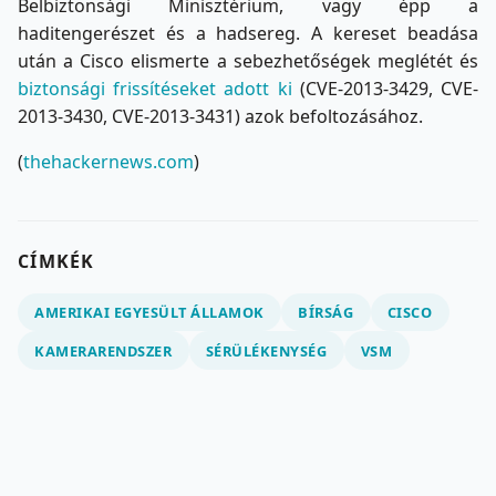
Belbiztonsági Minisztérium, vagy épp a
haditengerészet és a hadsereg. A kereset beadása
után a Cisco elismerte a sebezhetőségek meglétét és
biztonsági frissítéseket adott ki
(CVE-2013-3429, CVE-
2013-3430, CVE-2013-3431) azok befoltozásához.
(
thehackernews.com
)
CÍMKÉK
AMERIKAI EGYESÜLT ÁLLAMOK
BÍRSÁG
CISCO
KAMERARENDSZER
SÉRÜLÉKENYSÉG
VSM