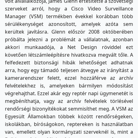
volt alvállalkozója, James Glenn értesítette a szövetségi
szerveket arról, hogy a Cisco Video Surveillance
Manager (VSM) termékben évekkel korábban több
sérülékenységet azonosított, amelyek azóta sem
kerültek javításra. Glenn először 2008 októberében
próbálta jelezni a problémát a vállalatnak, azonban
akkori munkaadója, a Net Design röviddel ezt
követően létszámleépítésre hivatkozva megvált tőle. A
felfedezett biztonsági hibák lehetőséget adhatnak
arra, hogy egy támadó teljesen átvegye az irányítást a
kamerarendszer felett, ezzel hozzáférve az archív
felvételekhez is, amelyeken bármilyen módosítást
végrehajthat. Ezzel akár egy reptér napi ügymenetét is
megbéníthatja, vagy az archív felvételek törlésével
rendőrségi bizonyítékokat semmisíthet meg. A VSM az
Egyesült Államokban többek között rendőrségeken,
iskolákban, bíróságokon, reptereken is használatban
van, emellett olyan kormányzati szerveknél is, mint a