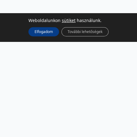
Weboldalunkon
sütiket
használunk.
Elfogadom
További lehetőségek
KÖZÖSSÉGI MÉDIA
Facebook
LinkedIn
Instagram
Podcast