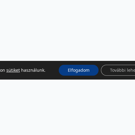
kon
sütiket
használunk.
Elfogadom
További leh
KÖZÖSSÉGI MÉDIA
Facebook
LinkedIn