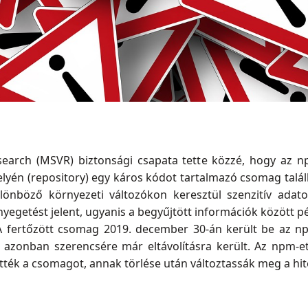
Research (MSVR) biztonsági csapata tette közzé, hogy az
lyén (repository) egy káros kódot tartalmazó csomag találh
böző környezeti változókon keresztül szenzitív adato
egetést jelent, ugyanis a begyűjtött információk között pé
 A fertőzött csomag 2019. december 30-án került be az n
e, azonban szerencsére már eltávolításra került. Az npm-e
ötték a csomagot, annak törlése után változtassák meg a hitel