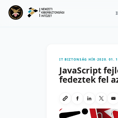
Ugrás a fő tartalomra
IT BIZTONSÁG HÍR
-
2020. 01. 1
JavaScript fej
fedeztek fel 
Megosztas Faceboo
Megosztas Li
Megoszt
Me
Link masolasa