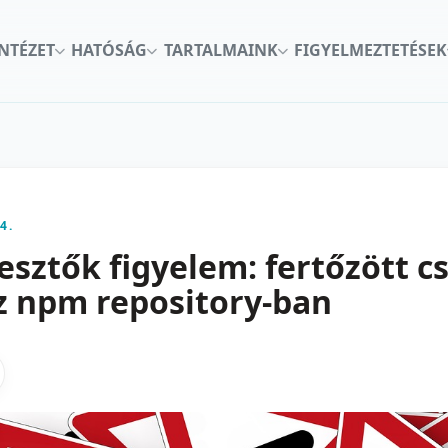
INTÉZET
HATÓSÁG
TARTALMAINK
FIGYELMEZTETÉSEK
4.
lesztők figyelem: fertőzött 
az npm repository-ban
kon
nkedInen
as X-en
gosztas emailben