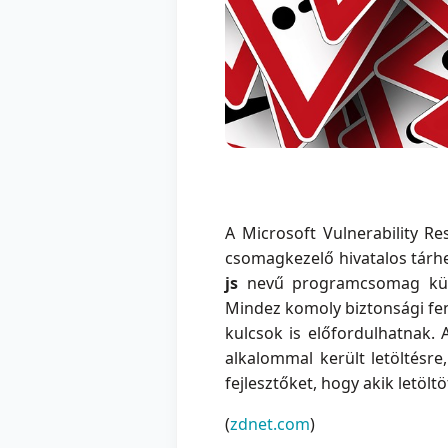
A Microsoft Vulnerability 
csomagkezelő hivatalos tárhe
js
nevű programcsomag külön
Mindez komoly biztonsági feny
kulcsok is előfordulhatnak.
alkalommal került letöltésr
fejlesztőket, hogy akik letölt
(
zdnet.com
)