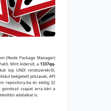
 npm (Node Package Manager)
ató. Mint kiderült, a
1337qq-
kat lop UNIX rendszerekről.
ldául beégetett jelszavak, API
pm repository-ba és eddig 32
t gondozó csapat arra kéri a
esítési adataikat is.