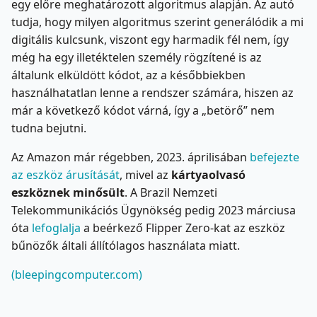
egy előre meghatározott algoritmus alapján. Az autó
tudja, hogy milyen algoritmus szerint generálódik a mi
digitális kulcsunk, viszont egy harmadik fél nem, így
még ha egy illetéktelen személy rögzítené is az
általunk elküldött kódot, az a későbbiekben
használhatatlan lenne a rendszer számára, hiszen az
már a következő kódot várná, így a „betörő” nem
tudna bejutni.
Az Amazon már régebben, 2023. áprilisában
befejezte
az eszköz árusítását
, mivel az
kártyaolvasó
eszköznek minősült
. A Brazil Nemzeti
Telekommunikációs Ügynökség pedig 2023 márciusa
óta
lefoglalja
a beérkező Flipper Zero-kat az eszköz
bűnözők általi állítólagos használata miatt.
(bleepingcomputer.com)