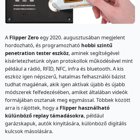
A
Flipper Zero
egy 2020. augusztusában megjelent
hordozható, és programozható
hobbi szintű
penetration tester eszköz
, aminek segítségével
kísérletezhetünk olyan protokollok működésével mint
például a rádió, RFID, NFC, infra és bluetooth. A kis
eszköz igen népszerű, hatalmas felhasználói bázist
tudhat magáénak, akik igen aktívak újabb és újabb
módszerek felfedezésében, amiket általában videók
formájában osztanak meg egymással. Többek között
arra is rájöttek, hogy a
Flipper használható
külünböző replay támadásokra
, például
garázskapuk, autók kinyitására, különböző digitális
kulcsok másolására.