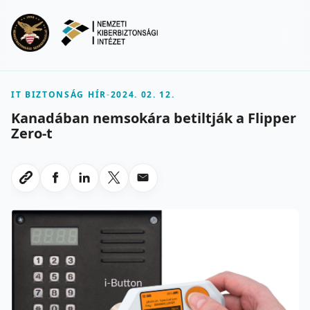
Ugrás a fő tartalomra
Menu
IT BIZTONSÁG HÍR
-
2024. 02. 12.
Kanadában nemsokára betiltják a Flipper
Zero-t
Megosztas Facebookon
Megosztas LinkedInen
Megosztas X-en
Megosztas emailben
Link masolasa