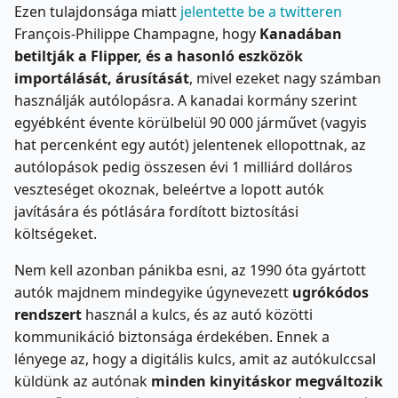
Ezen tulajdonsága miatt
jelentette be a twitteren
François-Philippe Champagne, hogy
Kanadában
betiltják a Flipper, és a hasonló eszközök
importálását, árusítását
, mivel ezeket nagy számban
használják autólopásra. A kanadai kormány szerint
egyébként évente körülbelül 90 000 járművet (vagyis
hat percenként egy autót) jelentenek ellopottnak, az
autólopások pedig összesen évi 1 milliárd dolláros
veszteséget okoznak, beleértve a lopott autók
javítására és pótlására fordított biztosítási
költségeket.
Nem kell azonban pánikba esni, az 1990 óta gyártott
autók majdnem mindegyike úgynevezett
ugrókódos
rendszert
használ a kulcs, és az autó közötti
kommunikáció biztonsága érdekében. Ennek a
lényege az, hogy a digitális kulcs, amit az autókulccsal
küldünk az autónak
minden kinyitáskor megváltozik