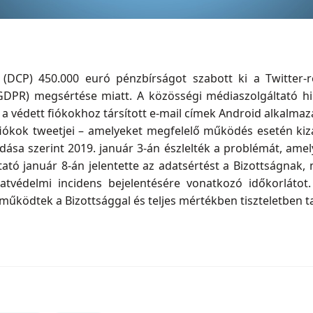
 (DCP) 450.000 euró pénzbírságot szabott ki a Twitter-
GDPR) megsértése miatt. A közösségi médiaszolgáltató hi
 a védett fiókokhoz társított e-mail címek Android alkalma
 fiókok tweetjei – amelyeket megfelelő működés esetén kiz
dása szerint 2019. január 3-án észlelték a problémát, amel
tató január 8-án jelentette az adatsértést a Bizottságnak
atvédelmi incidens bejelentésére vonatkozó időkorlátot.
tműködtek a Bizottsággal és teljes mértékben tiszteletben t