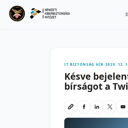
Ugrás a fő tartalomra
IT BIZTONSÁG HÍR
-
2020. 12. 1
Késve bejelen
bírságot a Twi
Megosztas Faceboo
Megosztas Li
Megoszt
Me
Link masolasa