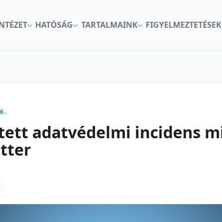
INTÉZET
HATÓSÁG
TARTALMAINK
FIGYELMEZTETÉSEK
6.
tett adatvédelmi incidens m
tter
kon
nkedInen
as X-en
gosztas emailben