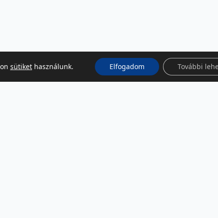
kon
sütiket
használunk.
Elfogadom
További leh
KÖZÖSSÉGI MÉDIA
Facebook
LinkedIn
Instagram
Podcast