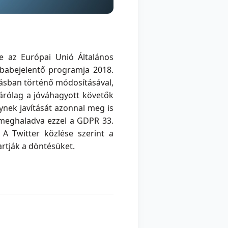
re az Európai Unió Általános
babejelentő programja 2018.
zásban történő módosításával,
árólag a jóváhagyott követők
ynek javítását azonnal meg is
, meghaladva ezzel a GDPR 33.
 A Twitter közlése szerint a
artják a döntésüket.