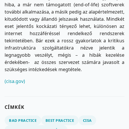
hiba, a már nem támogatott (end-of-life) szoftverek
további alkalmazása, a másik pedig az alapértelmezett,
kitudódott vagy állandó jelszavak használata. Mindkét
eset jelentős kockázati tényező lehet, különösen az
internet hozzáféréssel rendelkező rendszerek
tekintetében. Bár ezek a rossz gyakorlatok a kritikus
infrastruktúra szolgáltatókra nézve jelentik a
legnagyobb veszélyt, mégis – a hibák kezelése
érdekében- az összes szervezet számára javasolt a
szükséges intézkedések megtétele.
(cisa.gov)
CÍMKÉK
BAD PRACTICE
BEST PRACTICE
CISA