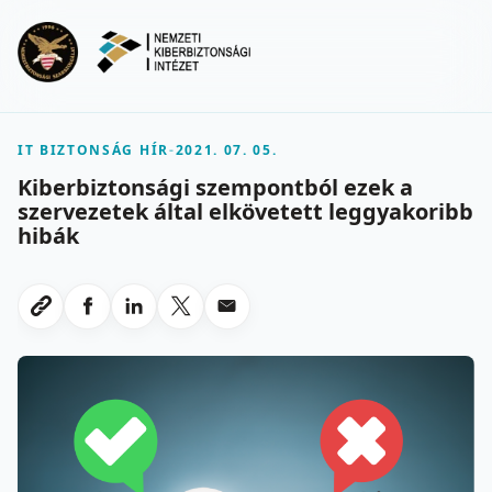
Ugrás a fő tartalomra
Menu
IT BIZTONSÁG HÍR
-
2021. 07. 05.
Kiberbiztonsági szempontból ezek a
szervezetek által elkövetett leggyakoribb
hibák
Megosztas Facebookon
Megosztas LinkedInen
Megosztas X-en
Megosztas emailben
Link masolasa