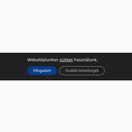
Weboldalunkon
sütiket
használunk.
Elfogadom
További lehetőségek
KÖZÖSSÉGI MÉDIA
Facebook
LinkedIn