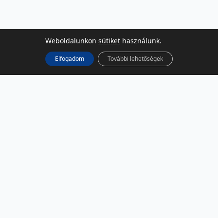
Weboldalunkon
sütiket
használunk.
Elfogadom
További lehetőségek
KÖZÖSSÉGI MÉDIA
Facebook
LinkedIn
Instagram
Podcast