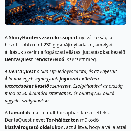
A
ShinyHunters
zsaroló csoport
nyilvánosságra
hozott több mint 230 gigabájtnyi adatot, amelyet
állításuk szerint a fogászati ellátási juttatásokat kezelő
DentaQuest rendszereiből
szerzett meg.
A
DentaQuest
a Sun Life leányvállalata, és az Egyesült
Államok egyik legnagyobb
fogászati ellátási
juttatásokat kezelő
szervezete. Szolgáltatásai az ország
mind az 50 államára kiterjednek, és mintegy 35 millió
ügyfelet szolgálnak ki.
A
támadók
már a múlt hónapban közzétették a
DentaQuest nevét
Tor-hálózaton
működő
kiszivárogtató oldalukon
, azt állítva, hogy a vállalattal