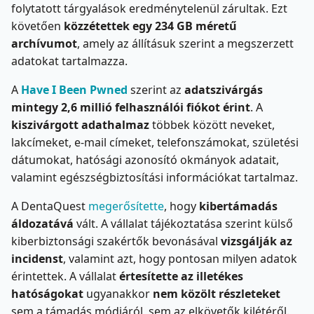
folytatott tárgyalások eredménytelenül zárultak. Ezt
követően
közzétettek egy 234 GB méretű
archívumot
, amely az állításuk szerint a megszerzett
adatokat tartalmazza.
A
Have I Been Pwned
szerint az
adatszivárgás
mintegy 2,6 millió felhasználói fiókot érint
. A
kiszivárgott adathalmaz
többek között neveket,
lakcímeket, e-mail címeket, telefonszámokat, születési
dátumokat, hatósági azonosító okmányok adatait,
valamint egészségbiztosítási információkat tartalmaz.
A DentaQuest
megerősítette
, hogy
kibertámadás
áldozatává
vált. A vállalat tájékoztatása szerint külső
kiberbiztonsági szakértők bevonásával
vizsgálják az
incidenst
, valamint azt, hogy pontosan milyen adatok
érintettek. A vállalat
értesítette az illetékes
hatóságokat
ugyanakkor
nem közölt részleteket
sem a támadás módjáról, sem az elkövetők kilétéről.