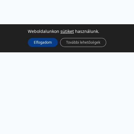
Weboldalunkon
sütiket
használunk.
Elfogadom
További lehetőségek
KÖZÖSSÉGI MÉDIA
Facebook
LinkedIn
Instagram