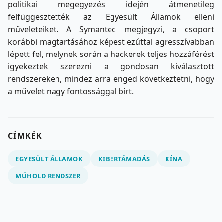
politikai megegyezés idején átmenetileg
felfüggesztették az Egyesült Államok elleni
műveleteiket. A Symantec megjegyzi, a csoport
korábbi magtartásához képest ezúttal agresszívabban
lépett fel, melynek során a hackerek teljes hozzáférést
igyekeztek szerezni a gondosan kiválasztott
rendszereken, mindez arra enged következtetni, hogy
a művelet nagy fontossággal bírt.
CÍMKÉK
EGYESÜLT ÁLLAMOK
KIBERTÁMADÁS
KÍNA
MŰHOLD RENDSZER