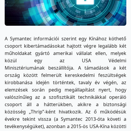
A Symantec információi szerint egy Kínához köthető
csoport kibertámadásokat hajtott végre legalább két
műholdakat gyártó amerikai vállalat ellen, melyek
közül egy az USA Védelmi
Minisztériumának beszállítója. A támadások a két
ország között felmerült kereskedelmi feszültségek
kirobbanása idején történtek, tavaly év végén, az
elemzések során pedig megállapítást nyert, hogy
valószínűleg az a szofisztikált technikákkal operáló
csoport áll a hátterükben, akikre a biztonsági
közösség „Thrip”-ként hivatkozik. Az ő működésük
évekre tekint vissza (a Symantec 2013-óta követi a
tevékenységüket), azonban a 2015-ös USA-Kína közötti