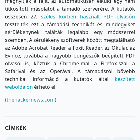
megnyitják a fájlt, az automatikusan elküld egy nem
titkosított másolatot a támadó szerverére. A kutatók
összesen 27,
széles körben használt PDF olvasón
tesztelték ezt a támadási technikát és mindegyiket
sérülékenynek találták legalább egy módszerrel
szemben. A sérülékeny szoftverek között megtalálható
az Adobe Acrobat Reader, a Foxit Reader, az Okular, az
Evince, továbbá a nagyobb böngészők beépített PDF
olvasói is, köztük a Chrome-mal, a Firefox-szal, a
Safarival és az Operával. A támadásról bővebb
technikai információ a kutatók által
készített
weboldalon
érhető el.
(thehackernews.com)
CÍMKÉK