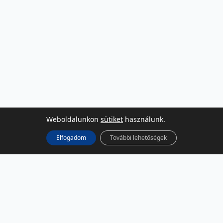
Weboldalunkon
sütiket
használunk.
Elfogadom
További lehetőségek
KÖZÖSSÉGI MÉDIA
Facebook