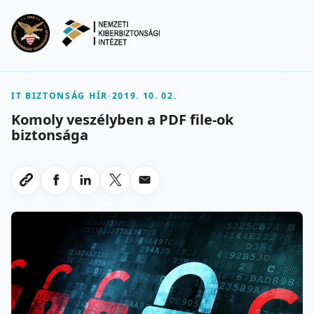
Ugrás a fő tartalomra
Menu
IT BIZTONSÁG HÍR
-
2019. 10. 02.
Komoly veszélyben a PDF file-ok
biztonsága
Megosztas Facebookon
Megosztas LinkedInen
Megosztas X-en
Megosztas emailben
Link masolasa