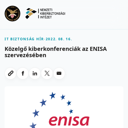
Ugrás a fő tartalomra
Menu
IT BIZTONSÁG HÍR
-
2022. 08. 16.
Közelgő kiberkonferenciák az ENISA
szervezésében
Megosztas Facebookon
Megosztas LinkedInen
Megosztas X-en
Megosztas emailben
Link masolasa