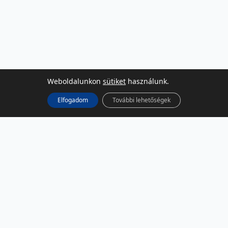
Weboldalunkon
sütiket
használunk.
Elfogadom
További lehetőségek
KÖZÖSSÉGI MÉDIA
Facebook
LinkedIn