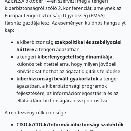
Az ENISA október 14-én szervezi meg a tengeri
kiberbiztonságról szóló 2. konferenciát, amelynek az
Európai Tengerbiztonsági Ügynökség (EMSA)
társházigazdája lesz. Az eseményen k
ülönös hangsúlyt
kap:
a kiberbiztonság
szakpolitikai és szabályozási
háttere
a tengeri ágazatban,
a tengeri
kiberfenyegetettség dinamikája
,
különös tekintettel arra, hogy milyen jövőbeli
kihívásokat hozhat az ágazat digitális fejlődése
kiberbiztonsági bevált gyakorlatok
a tengeri
ágazatban, a kiberbiztonsági programok
fejlesztésére, az információmegosztásra és az
ellátási lánc biztonságára összpontosítva.
A rendezvény célközönsége:
CISO-k/CIO-k/Információbiztonsági szakértők