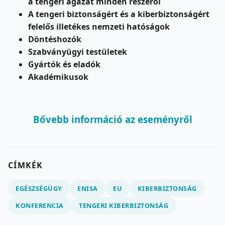
a tengeri ágazat minden részéről
A tengeri biztonságért és a kiberbiztonságért
felelős illetékes nemzeti hatóságok
Döntéshozók
Szabványügyi testületek
Gyártók és eladók
Akadémikusok
Bővebb információ az eseményről
CÍMKÉK
EGÉSZSÉGÜGY
ENISA
EU
KIBERBIZTONSÁG
KONFERENCIA
TENGERI KIBERBIZTONSÁG