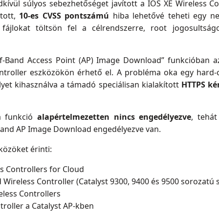
ívül súlyos sebezhetőséget javított a IOS XE Wireless Co
tott,
10-es CVSS pontszámú
hiba lehetővé teheti egy nem
fájlokat töltsön fel a célrendszerre, root jogosultság
of-Band Access Point (AP) Image Download” funkcióban az
ontroller eszközökön érhető el. A probléma oka egy har
et kihasználva a támadó speciálisan kialakított
HTTPS ké
a funkció
alapértelmezetten nincs engedélyezve
, tehá
-Band AP Image Download engedélyezve van.
özöket érinti:
s Controllers for Cloud
Wireless Controller (Catalyst 9300, 9400 és 9500 sorozatú 
eless Controllers
roller a Catalyst AP-kben