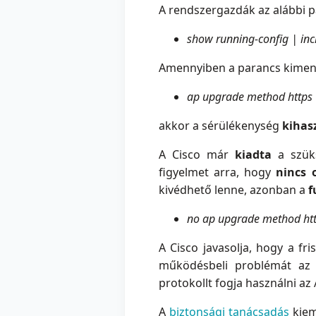
A rendszergazdák az alábbi p
show running-config | in
Amennyiben a parancs kimenet
ap upgrade method https
akkor a sérülékenység
kihas
A Cisco már
kiadta
a szüksé
figyelmet arra, hogy
nincs 
kivédhető lenne, azonban a
f
no ap upgrade method ht
A Cisco javasolja, hogy a fri
működésbeli problémát az 
protokollt fogja használni az
A
biztonsági tanácsadás
kiem