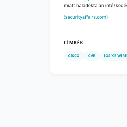
miatt haladéktalan intézkedés
(securityaffairs.com)
CÍMKÉK
CISCO
CVE
IOS XE WIR