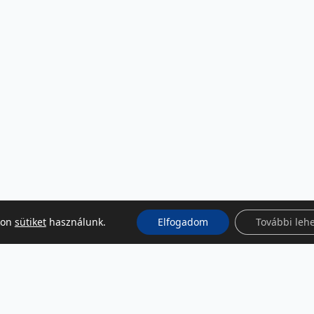
kon
sütiket
használunk.
Elfogadom
További leh
KÖZÖSSÉGI MÉDIA