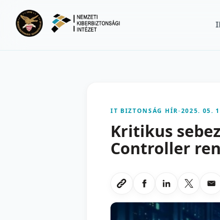
Ugrás a fő tartalomra
IT BIZTONSÁG HÍR
-
2025. 05. 1
Kritikus sebe
Controller re
Megosztas Faceboo
Megosztas Li
Megoszt
Me
Link masolasa