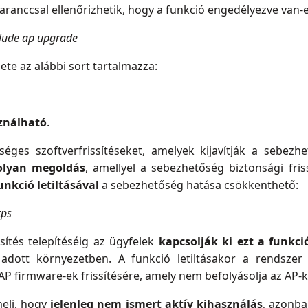
aranccsal ellenőrizhetik, hogy a funkció engedélyezve van-e
clude ap upgrade
e az alábbi sort tartalmazza:
ználható
.
ges szoftverfrissítéseket, amelyek kijavítják a sebezhet
olyan megoldás
, amellyel a sebezhetőség biztonsági fris
unkció letiltásával
a sebezhetőség hatása csökkenthető:
tps
ssítés telepítéséig az ügyfelek
kapcsolják ki ezt a funkci
adott környezetben. A funkció letiltásakor a rendszer
 AP firmware-ek frissítésére, amely nem befolyásolja az AP-k 
eli, hogy
jelenleg nem ismert aktív kihasználás
, azonba