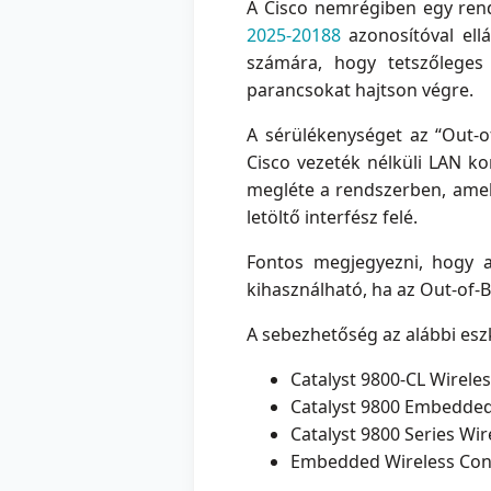
A Cisco nemrégiben egy rendk
2025-20188
azonosítóval ellá
számára, hogy tetszőleges 
parancsokat hajtson végre.
A sérülékenységet az “Out-
Cisco vezeték nélküli LAN k
megléte a rendszerben, amely
letöltő interfész felé.
Fontos megjegyezni, hogy 
kihasználható, ha az Out-of
A sebezhetőség az alábbi eszk
Catalyst 9800-CL Wireles
Catalyst 9800 Embedded 
Catalyst 9800 Series Wir
Embedded Wireless Cont