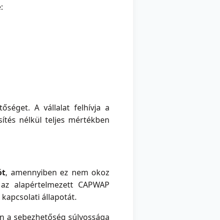
:
őséget. A vállalat felhívja a
sítés nélkül teljes mértékben
ót
, amennyiben ez nem okoz
 az alapértelmezett CAPWAP
kapcsolati állapotát.
n a sebezhetőség súlyossága