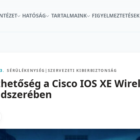
INTÉZET
HATÓSÁG
TARTALMAINK
FIGYELMEZTETÉSEK
3.
SÉRÜLÉKENYSÉG
|
SZERVEZETI KIBERBIZTONSÁG
zhetőség a Cisco IOS XE Wire
ndszerében
kon
nkedInen
as X-en
gosztas emailben