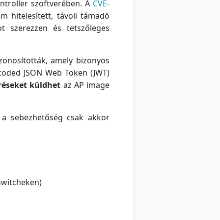
ntroller szoftverében. A
CVE-
 hitelesített, távoli támadó
ot szerezzen és tetszőleges
onosították, amely bizonyos
d-coded JSON Web Token (JWT)
réseket küldhet
az AP image
t a sebezhetőség csak akkor
switcheken)