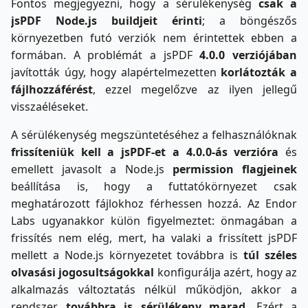
Fontos megjegyezni, hogy a sérülékenység
csak a
jsPDF Node.js buildjeit érinti
; a böngészős
környezetben futó verziók nem érintettek ebben a
formában. A problémát a jsPDF
4.0.0 verziójában
javították úgy, hogy alapértelmezetten
korlátozták a
fájlhozzáférést
, ezzel megelőzve az ilyen jellegű
visszaéléseket.
A sérülékenység megszüntetéséhez a felhasználóknak
frissíteniük kell a jsPDF-et a 4.0.0-ás verzióra
és
emellett javasolt a Node.js
permission flagjeinek
beállítása is, hogy a futtatókörnyezet csak
meghatározott fájlokhoz férhessen hozzá. Az Endor
Labs ugyanakkor külön figyelmeztet: önmagában a
frissítés nem elég, mert, ha valaki a frissített jsPDF
mellett a Node.js környezetet továbbra is
túl széles
olvasási jogosultságokkal
konfigurálja azért, hogy az
alkalmazás változtatás nélkül működjön, akkor a
rendszer
továbbra is sérülékeny marad
. Ezért a