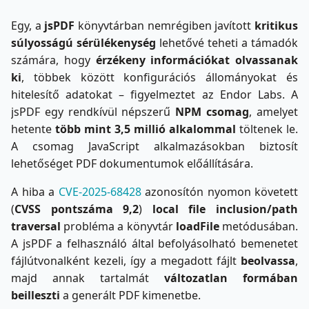
Egy, a
jsPDF
könyvtárban nemrégiben javított
kritikus
súlyosságú sérülékenység
lehetővé teheti a támadók
számára, hogy
érzékeny információkat olvassanak
ki
, többek között konfigurációs állományokat és
hitelesítő adatokat – figyelmeztet az Endor Labs. A
jsPDF egy rendkívül népszerű
NPM csomag
, amelyet
hetente
több mint 3,5 millió alkalommal
töltenek le.
A csomag JavaScript alkalmazásokban biztosít
lehetőséget PDF dokumentumok előállítására.
A hiba a
CVE-2025-68428
azonosítón nyomon követett
(
CVSS pontszáma 9,2
)
local file inclusion/path
traversal
probléma a könyvtár
loadFile
metódusában.
A jsPDF a felhasználó által befolyásolható bemenetet
fájlútvonalként kezeli, így a megadott fájlt
beolvassa
,
majd annak tartalmát
változatlan formában
beilleszti
a generált PDF kimenetbe.