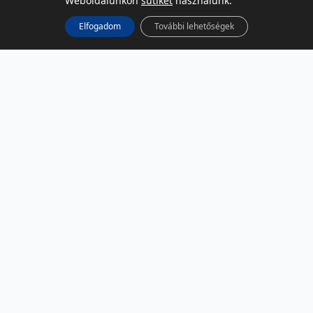
Weboldalunkon
sütiket
használunk.
Elfogadom
További lehetőségek
KÖZÖSSÉGI MÉDIA
Facebook
LinkedIn
Instagram
Podcast
RSS