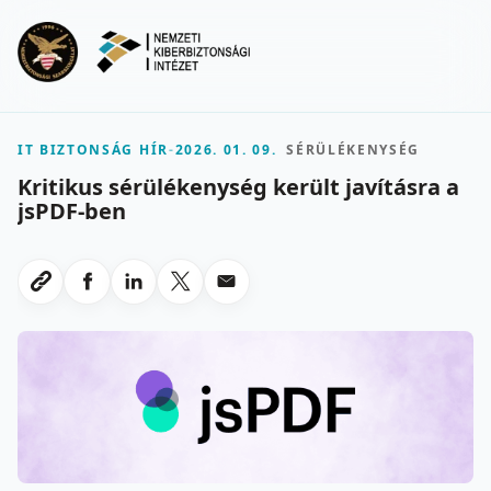
Ugrás a fő tartalomra
Menu
IT BIZTONSÁG HÍR
-
2026. 01. 09.
SÉRÜLÉKENYSÉG
Kritikus sérülékenység került javításra a
jsPDF-ben
Megosztas Facebookon
Megosztas LinkedInen
Megosztas X-en
Megosztas emailben
Link masolasa