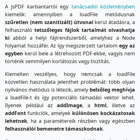
A jsPDF karbantartói egy
tanácsadói közleményben
kiemelik: amennyiben a loadFile metódusnak
szűretlen (nem szanitizált) útvonal
kerül átadásra, a
felhasználó
tetszőleges fájlok tartalmát olvashatja
ki
abból a helyi fájlrendszerből, amelyhez a Node
folyamat hozzáfér. Az így megszerzett tartalom
egy az
egyben
kerül bele a létrehozott PDF-ekbe, vagyis nem
történik semmilyen korlátozás vagy tisztítás.
Kiemelten veszélyes, hogy nemcsak a loadFile
közvetlen használata jelenthet problémát: több olyan
nyilvános metódus is létezik, amely
belsőleg meghívja
a loadFile-t és így potenciális támadási vektor lehet.
Ilyenek például az
addImage
, a
html
, illetve az
addFont
funkciók, amelyek
különösen kockázatosak
lehetnek
, ha a paramétereik részben vagy egészben
felhasználói bemenetre támaszkodnak
.