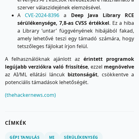
szerver válaszidejének elemzésével.
A
CVE-2024-8396
a
Deep Java Library RCE
sérülékenysége, 7,8-as CVSS értékkel
. Ez a hiba
a Library ’untar’ függvényének hibájából fakad,
amely lehetővé teszi egy támadó számára, hogy
tetszőleges fájlokat írjon felül.
A felhasználóknak ajánlott az
érintett programok
legújabb verziókra való frissítése
, ezzel
megnövelve
az AI/ML ellátási láncuk
biztonságát
, csökkentve a
potenciális támadások lehetőségét.
(thehackernews.com)
CÍMKÉK
GÉPI TANULÁS
MI
SÉRÜLÉKENYSÉG