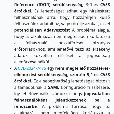
Reference (IDOR) sérülékenység, 9,1-es CVSS
értékkel
. Ez lehetőséget adhat egy hitelesített
felhasználónak arra, hogy hozzáférjen külső
felhasználók adataihoz, vagy törölje azokat, ezzel
potenciálisan adatvesztést
A probléma alapja,
hogy az alkalmazás nem megfelelően korlátozza
a felhasználók hozzáférését bizonyos
erőforrásokhoz, ami lehetővé teszi az érzékeny
adatok közvetlen elérését a jogosultság
ellenőrzése nélkül.
A
CVE-2024-7475
egy
nem megfelelő hozzáférés-
ellenőrzési sérülékenység, szintén 9,1-es CVSS
értékkel
. Ez a sebezhetőség lehetőséget biztosít
a támadóknak a
SAML
konfiguráció frissítésére,
így lehetővé válik számukra, hogy
jogosulatlan
felhasználóként
jelentkezzenek be a
rendszerbe
. A probléma forrása, hogy az
alkalmazás nem megfelelően korlátozza a