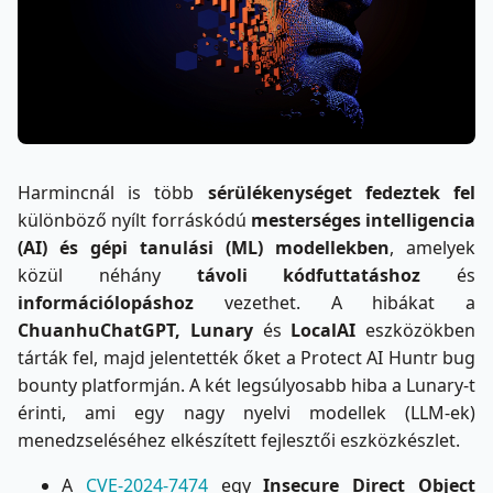
Harmincnál is több
sérülékenységet fedeztek fel
különböző nyílt forráskódú
mesterséges intelligencia
(AI) és gépi tanulási (ML) modellekben
, amelyek
közül néhány
távoli kódfuttatáshoz
és
információlopáshoz
vezethet. A hibákat a
ChuanhuChatGPT, Lunary
és
LocalAI
eszközökben
tárták fel, majd jelentették őket a Protect AI Huntr bug
bounty platformján. A két legsúlyosabb hiba a Lunary-t
érinti, ami egy nagy nyelvi modellek (LLM-ek)
menedzseléséhez elkészített fejlesztői eszközkészlet.
A
CVE-2024-7474
egy
Insecure Direct Object