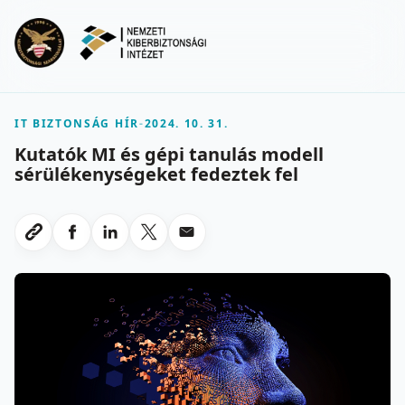
Ugrás a fő tartalomra
Menu
IT BIZTONSÁG HÍR
-
2024. 10. 31.
Kutatók MI és gépi tanulás modell
sérülékenységeket fedeztek fel
Megosztas Facebookon
Megosztas LinkedInen
Megosztas X-en
Megosztas emailben
Link masolasa