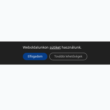
Weboldalunkon
sütiket
használunk.
Elfogadom
További lehetőségek
KÖZÖSSÉGI MÉDIA
Facebook
LinkedIn