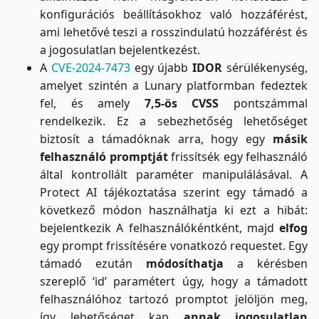
konfigurációs beállításokhoz való hozzáférést,
ami lehetővé teszi a rosszindulatú hozzáférést és
a jogosulatlan bejelentkezést.
A
CVE-2024-7473
egy újabb
IDOR
sérülékenység,
amelyet szintén a Lunary platformban fedeztek
fel, és amely
7,5-ös CVSS
pontszámmal
rendelkezik. Ez a sebezhetőség lehetőséget
biztosít a támadóknak arra, hogy egy
másik
felhasználó promptját
frissítsék egy felhasználó
által kontrollált paraméter manipulálásával. A
Protect AI tájékoztatása szerint egy támadó a
következő módon használhatja ki ezt a hibát:
bejelentkezik A felhasználókéntként, majd
elfog
egy prompt frissítésére vonatkozó requestet. Egy
támadó ezután
módosíthatja
a kérésben
szereplő ‘id’ paramétert úgy, hogy a támadott
felhasználóhoz tartozó promptot jelöljön meg,
így lehetőséget kap
annak jogosulatlan