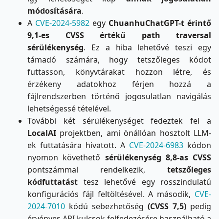
módosítására
.
A
CVE-2024-5982
egy
ChuanhuChatGPT-t érintő
9,1-es CVSS értékű
path traversal
sérülékenység
. Ez a hiba lehetővé teszi egy
támadó számára, hogy tetszőleges kódot
futtasson, könyvtárakat hozzon létre, és
érzékeny adatokhoz férjen hozzá a
fájlrendszerben történő jogosulatlan navigálás
lehetségessé tételével.
További két sérülékenységet fedeztek fel a
LocalAI
projektben, ami önállóan hosztolt LLM-
ek futtatására hivatott. A
CVE-2024-6983
kódon
nyomon követhető
sérülékenység 8,8-as CVSS
pontszámmal rendelkezik,
tetszőleges
kódfuttatást
tesz lehetővé egy rosszindulatú
konfigurációs fájl feltöltésével. A második,
CVE-
2024-7010
kódú sebezhetőség
(CVSS 7,5)
pedig
érvényes API kulcsok felfedezésére használható a