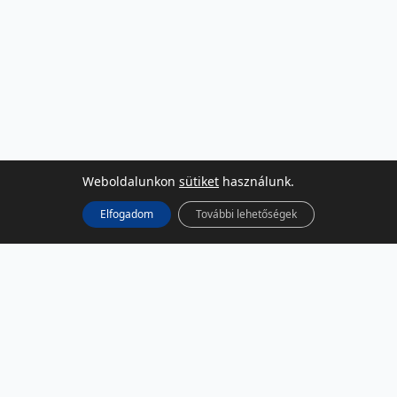
Weboldalunkon
sütiket
használunk.
Elfogadom
További lehetőségek
KÖZÖSSÉGI MÉDIA
Facebook
LinkedIn