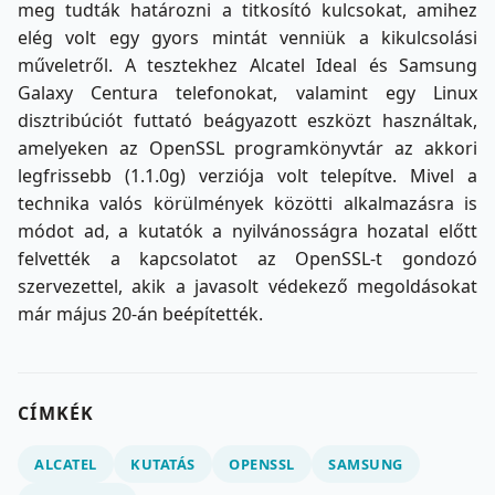
meg tudták határozni a titkosító kulcsokat, amihez
elég volt egy gyors mintát venniük a kikulcsolási
műveletről. A tesztekhez Alcatel Ideal és Samsung
Galaxy Centura telefonokat, valamint egy Linux
disztribúciót futtató beágyazott eszközt használtak,
amelyeken az OpenSSL programkönyvtár az akkori
legfrissebb (1.1.0g) verziója volt telepítve. Mivel a
technika valós körülmények közötti alkalmazásra is
módot ad, a kutatók a nyilvánosságra hozatal előtt
felvették a kapcsolatot az OpenSSL-t gondozó
szervezettel, akik a javasolt védekező megoldásokat
már május 20-án beépítették.
CÍMKÉK
ALCATEL
KUTATÁS
OPENSSL
SAMSUNG