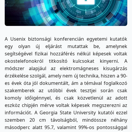
A Usenix biztonsági konferencián egyetemi kutatók
egy olyan új eljárást mutattak be, amelynek
segítségével fizikai hozzáférés nélkül képesek voltak
okostelefonokról titkosító kulcsokat
kinyerni
. A
módszer alapjául az elektromágneses kisugárzás
érzékelése szolgál, amely nem új technika, hiszen a 90-
es évek óta jól dokumentált, ám a témával foglalkozó
szakemberek az utóbbi évek tesztjei során csak
komoly időigénnyel, és csak közvetlenül az adott
eszköz chipjén mérve voltak képesek megszerezni az
információt. A Georgia State University kutatói ezzel
szemben 20 cm távolságból, mindössze néhány
másodperc alatt 95.7, valamint 99%-os pontossággal