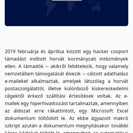
2019 februárja és áprilisa között egy hacker csoport
támadást indított horvát kormányzati intézmények
ellen. A támadók ─ akikről feltételezik, hogy valamely
nemzetállam támogatását élvezik ─ célzott adathalász
e-maileket alkalmaztak, amelyek látszólag a horvát
postaszolgálattól, illetve különböző kiskereskedelmi
cégektől érkező szállítási értesítések voltak. Az e-
mailek egy hiperhivatkozást tartalmaztak, amennyiben
az áldozat erre rákattintott, egy Microsoft Excel
dokumentum töltődött le. Az ebbe ágyazott makró
szkript azután a dokumentum megnyitásakor további
káros kódokat töltött le, amennyiben az automatikus