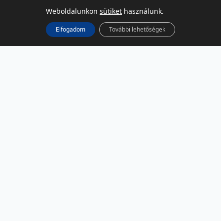
Weboldalunkon
sütiket
használunk.
Elfogadom
További lehetőségek
KÖZÖSSÉGI MÉDIA
Facebook
LinkedIn
Instagram
Podcast
RSS