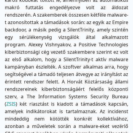
makró futtatás engedélyezve volt az áldozat
rendszerén. A szakemberek összesen kétféle malware-
t azonosítottak a támadások során: az egyik az Empire
backdoor, a másik pedig a SilentTrinity, amely szintén
egy sérülékenység vizsgálók által alkalmazott
program. Alexey Vishnyakov, a Positive Technologies
kiberbiztonsági cég vezető szakembere szerint ez volt
az első alkalom, hogy a SilentTrinity-t aktív malware
kampányban észlelték. A szoftver alkalmas arra, hogy
segítségével a támadó teljesen átvegye az irányítást az
érintett rendszer felett. A Horvát Köztársaság állami
rendszereinek kiberbiztonságáért felelős központi
szerv, a The Information Systems Security Bureau
(
ZSIS
) két riasztást is kiadott a támadások kapcsán,
amelyek indikátorokat is tartalmaznak. Az incidenst
mindeddig nem kötötték konkrét kollektívához,
azonban a műveletek során a malware-eket vezérlő