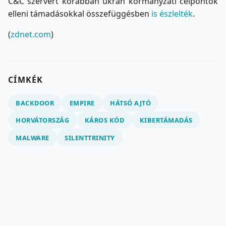
C&C szervert korábban ukrán kormányzati célpontok
elleni támadásokkal összefüggésben
is észlelték
.
(
zdnet.com
)
CÍMKÉK
BACKDOOR
EMPIRE
HÁTSÓ AJTÓ
HORVÁTORSZÁG
KÁROS KÓD
KIBERTÁMADÁS
MALWARE
SILENTTRINITY