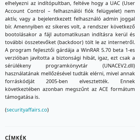
elhelyezni az indítópultban, feltéve hog
y
a UAC (User
Account Control – felhasználói fiók felügyelet) nem
aktív, vagy a bejelentkezett felhasználó admin joggal
bír. Amennyiben ez sikeres volt, a rendszer következő
bootolásakor a fájl automatikusan indításra kerül és
további összetevőket (backdoor) tölt le az internetről.
A program fejlesztői gárdája a WinRAR 5.70 beta 1-es
verzióban javította a biztonsági hibát, igaz, ezt csak a
sérülékeny programkönyvtár (UNACEV2.dll)
használatának mellőzésével tudták elérni, mivel annak
forráskódját 2005-ben elvesztették. Ennek
következtében azonban megszűnt az ACE formátum
támogatása is.
(
securityaffairs.co
)
CÍMKÉK