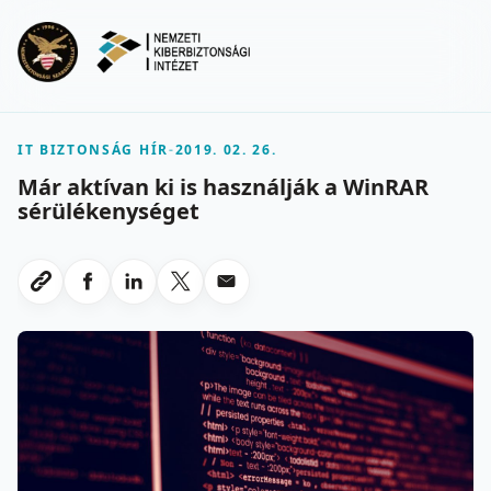
Ugrás a fő tartalomra
Menu
IT BIZTONSÁG HÍR
-
2019. 02. 26.
Már aktívan ki is használják a WinRAR
sérülékenységet
Megosztas Facebookon
Megosztas LinkedInen
Megosztas X-en
Megosztas emailben
Link masolasa