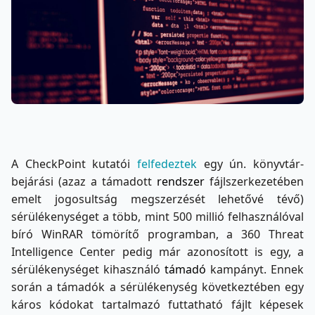
A CheckPoint kutatói
felfedeztek
egy ún. könyvtár-
bejárási (azaz a támadott
rendszer
fájlszerkezetében
emelt jogosultság megszerzését lehetővé tévő)
sérülékenységet a több, mint 500 millió felhasználóval
bíró WinRAR tömörítő programban, a 360 Threat
Intelligence Center pedig már azonosított is egy, a
sérülékenységet kihasználó
támadó
kampányt. Ennek
során a támadók a sérülékenység következtében egy
káros kódokat tartalmazó futtatható fájlt képesek