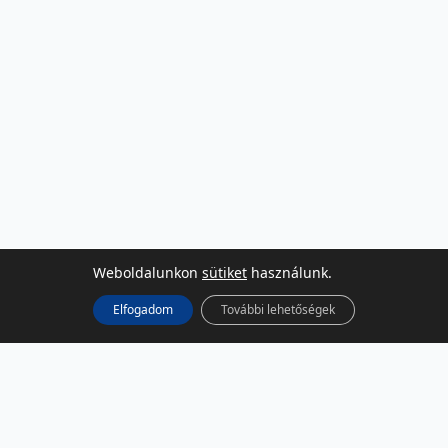
Weboldalunkon
sütiket
használunk.
Elfogadom
További lehetőségek
KÖZÖSSÉGI MÉDIA