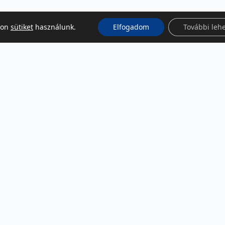
kon
sütiket
használunk.
Elfogadom
További leh
KÖZÖSSÉGI MÉDIA
Facebook
LinkedIn
Instagram
Podcast
RSS