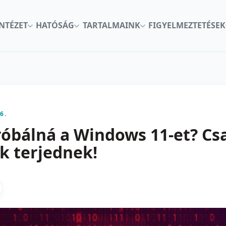
INTÉZET
HATÓSÁG
TARTALMAINK
FIGYELMEZTETÉSEK
6.
óbálná a Windows 11-et? Cs
ók terjednek!
kon
nkedInen
as X-en
gosztas emailben