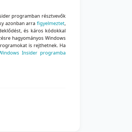
Insider programban résztvevők
sky azonban arra
figyelmeztet
,
deklődést, és káros kódokkal
ánézésre hagyományos Windows
programokat is rejthetnek. Ha
Windows Insider programba