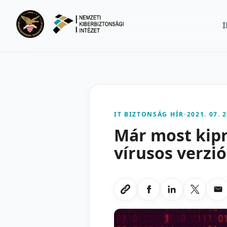
Ugrás a fő tartalomra
IT BIZTONSÁG HÍR
-
2021. 07. 2
Már most kipr
vírusos verzi
Megosztas Faceboo
Megosztas Li
Megoszt
Me
Link masolasa