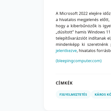
A Microsoft 2022 elejére idő
a hivatalos megjelenés előtt
hogy a kiberbűnözők is igye
„dúsított” hamis Windows 11
telepítővarázslót indítanak 
mindenképp ki szeretnénk p
jelentkezve
, hivatalos forrásb
(bleepingcomputer.com)
CÍMKÉK
FIGYELMEZTETÉS
KÁROS K