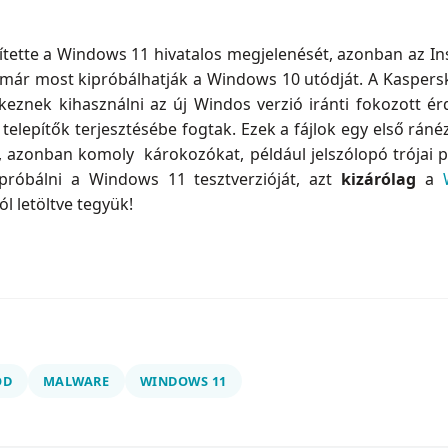
zítette a Windows 11 hivatalos megjelenését, azonban az 
, már most kipróbálhatják a Windows 10 utódját. A Kasper
keznek kihasználni az új Windos verzió iránti fokozott ér
 telepítők terjesztésébe fogtak. Ezek a fájlok egy első r
el, azonban komoly károkozókat, például jelszólopó trójai 
róbálni a Windows 11 tesztverzióját, azt
kizárólag
a
ól letöltve tegyük!
ÓD
MALWARE
WINDOWS 11