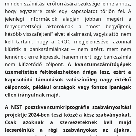
minden számítási erőforrására szüksége lenne ahhoz,
hogy egyszerre csak egy kapcsolatot törjön fel. A
jelenlegi információk alapján jobban megéri a
fenyegetettségi aktoroknak a “most begyűjteni,
később visszafejteni” elvet alkalmazni, vagyis attól nem
kell tartani, hogy a CRQC megjelenésével azonnal
kiürítik a bankszámláinkat ─ nem azért, mert nem
lennének erre képesek, hanem mert egy bankszámla
nem kifizetődő célpont.
A kvantumszámítógépek
üzemeltetése feltételezhetően drága lesz, ezért a
kapcsolódó támadások valószínűleg nagy értékű
célpontok, például országok vagy fontos iparágak
ellen irányulnak majd.
A NIST posztkvantumkriptográfia szabványosítási
projektje 2024-ben teszi közzé a kész szabványokat.
Csak azoknak a szervezeteknek kell majd
lecserélniük a régi szabványokat az újakra,