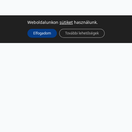
Weboldalunkon
sütiket
használunk.
Elfogadom
További lehetőségek
KÖZÖSSÉGI MÉDIA
Facebook
LinkedIn
Instagram
Podcast