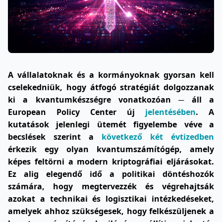
A vállalatoknak és a kormányoknak gyorsan kell
cselekedniük, hogy átfogó stratégiát dolgozzanak
ki a kvantumkészségre vonatkozóan ─ áll a
European Policy Center új
jelentésében
. A
kutatások jelenlegi ütemét figyelembe véve a
becslések szerint a
következő
két évtizedben
érkezik egy olyan kvantumszámítógép, amely
képes feltörni a modern kriptográfiai eljárásokat.
Ez alig elegendő idő a politikai döntéshozók
számára, hogy megtervezzék és végrehajtsák
azokat a technikai és logisztikai intézkedéseket,
amelyek ahhoz szükségesek, hogy felkészüljenek a