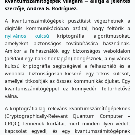
kvantumszámítógépek világára ─ állítja a jelentés
szerzője, Andrea G. Rodríguez.
A kvantumszámítógépek pusztítást végezhetnek a
digitális kommunikációban azáltal, hogy feltörik a
nyilvános kulcsú
kriptográfiai algoritmusokat,
amelyeket biztonságos továbbítására használnak.
Amikor a felhasználók egy biztonságos weboldalon
(például egy bank honlapján) böngésznek, a nyilvános
kulcsú kriptográfia segítségével a felhasználó és a
weboldal biztonságosan kicserél egy titkos kulcsot,
amellyel titkosítják az összes kommunikációjukat. Egy
kvantumszámítógéppel ez könnyedén feltörhetővé
válna.
A kriptográfiailag releváns kvantumszámítógépeknek
(Cryptographically-Relevant Quantum Computer –
CRQC), lennének korlátai, mert minden ilyen védett
kapcsolat egyedi, és egy kvantumszámítógépnek