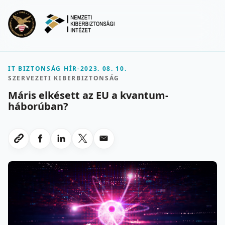
Ugrás a fő tartalomra
Menu
IT BIZTONSÁG HÍR
-
2023. 08. 10.
SZERVEZETI KIBERBIZTONSÁG
Máris elkésett az EU a kvantum-
háborúban?
Megosztas Facebookon
Megosztas LinkedInen
Megosztas X-en
Megosztas emailben
Link masolasa