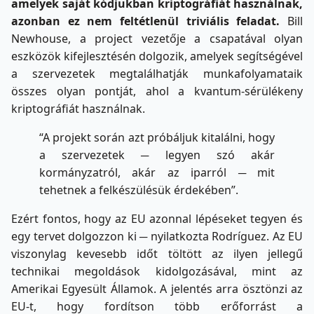
amelyek saját kódjukban kriptográfiát használnak,
azonban ez nem feltétlenül triviális feladat.
Bill
Newhouse, a project vezetője a csapatával olyan
eszközök kifejlesztésén dolgozik, amelyek segítségével
a szervezetek megtalálhatják munkafolyamataik
összes olyan pontját, ahol a kvantum-sérülékeny
kriptográfiát használnak.
“A projekt során azt próbáljuk kitalálni, hogy
a szervezetek ─ legyen szó akár
kormányzatról, akár az iparról ─ mit
tehetnek a felkészülésük érdekében”.
Ezért fontos, hogy az EU azonnal lépéseket tegyen és
egy tervet dolgozzon ki ─ nyilatkozta Rodríguez. Az EU
viszonylag kevesebb időt töltött az ilyen jellegű
technikai megoldások kidolgozásával, mint az
Amerikai Egyesült Államok. A jelentés arra ösztönzi az
EU-t, hogy fordítson több erőforrást a