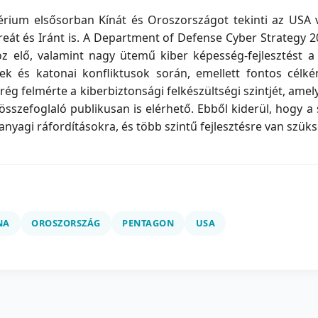
érium elsősorban Kínát és Oroszországot tekinti az USA v
át és Iránt is. A Department of Defense Cyber Strategy 2
yoz elő, valamint nagy ütemű kiber képesség-fejlesztés
tek és katonai konfliktusok során, emellett fontos célk
mrég felmérte a kiberbiztonsági felkészültségi szintjét, am
 összefoglaló publikusan is elérhető. Ebből kiderül, hogy a s
nyagi ráfordításokra, és több szintű fejlesztésre van szüks
NA
OROSZORSZÁG
PENTAGON
USA