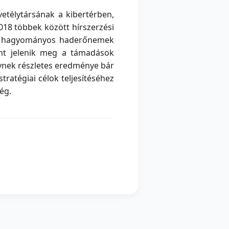
etélytársának a kibertérben,
018 többek között hírszerzési
t a hagyományos haderőnemek
ént jelenik meg a támadások
elynek részletes eredménye bár
tratégiai célok teljesítéséhez
ég.