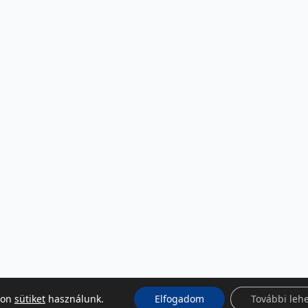
kon
sütiket
használunk.
Elfogadom
További leh