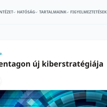
INTÉZET
HATÓSÁG
TARTALMAINK
FIGYELMEZTETÉSEK
0.
entagon új kiberstratégiája
kon
nkedInen
as X-en
gosztas emailben