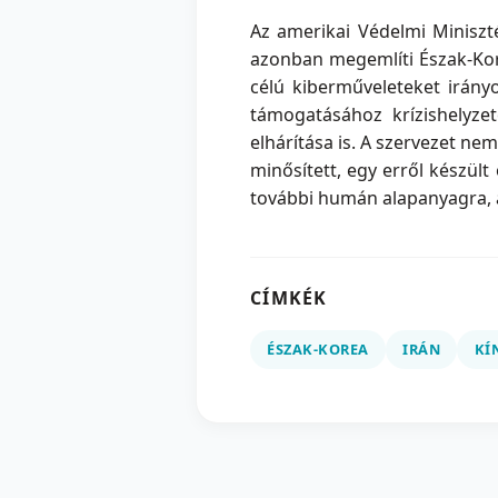
Az amerikai Védelmi Miniszt
azonban megemlíti Észak-Kore
célú kiberműveleteket irán
támogatásához krízishelyze
elhárítása is. A szervezet ne
minősített, egy erről készült
további humán alapanyagra, a
CÍMKÉK
ÉSZAK-KOREA
IRÁN
KÍ