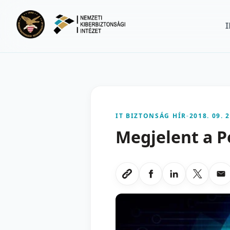
Ugrás a fő tartalomra
IT BIZTONSÁG HÍR
-
2018. 09. 2
Megjelent a P
Megosztas Faceboo
Megosztas Li
Megoszt
Me
Link masolasa