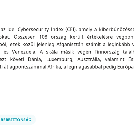
az idei Cybersecurity Index (CEI), amely a kiberbűnözéss
okat. Összesen 108 ország került értékelésre végponti
l, ezek közül jelenleg Afganisztán számít a leginkább ve
ina és Venezuela. A skála másik végén Finnország talá
 ezt követi Dánia, Luxemburg, Ausztrália, valamint És
i átlagpontszámmal Afrika, a legmagasabbal pedig Európa 
IBERBIZTONSÁG