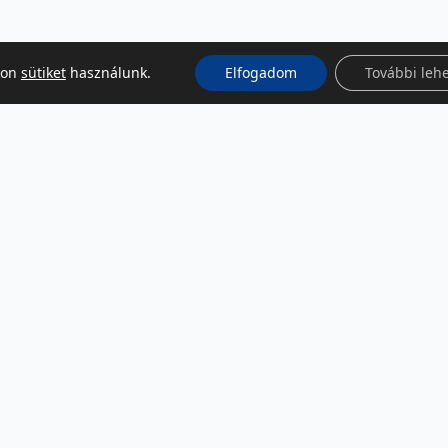
kon
sütiket
használunk.
Elfogadom
További leh
KÖZÖSSÉGI MÉDIA
Facebook
LinkedIn
Instagram
Podcast
RSS