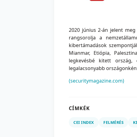
2020 június 2-án jelent meg 
rangsorolja a nemzetállam
kibertámadások szempontjábó
Mianmar, Etiópia, Paleszt
legkevésbé kitett ország,
legalacsonyabb országonként
(securitymagazine.com)
CÍMKÉK
CEI INDEX
FELMÉRÉS
K