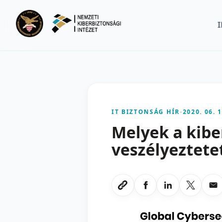
Ugrás a fő tartalomra
IT BIZTONSÁG HÍR
-
2020. 06. 1
Melyek a kibe
veszélyeztete
Megosztas Faceboo
Megosztas Li
Megoszt
Me
Link masolasa