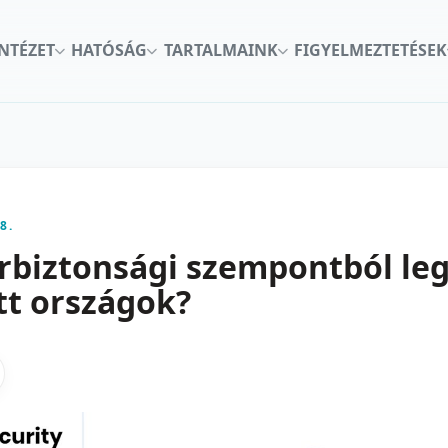
INTÉZET
HATÓSÁG
TARTALMAINK
FIGYELMEZTETÉSEK
8.
rbiztonsági szempontból le
tt országok?
kon
nkedInen
as X-en
gosztas emailben