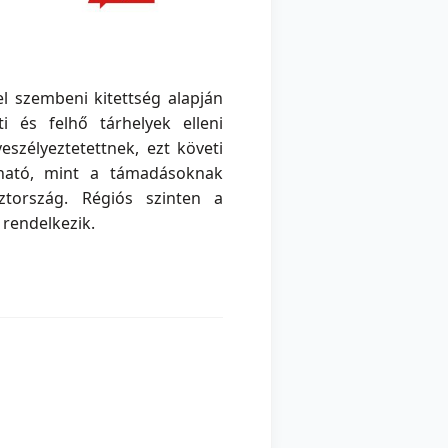
el szembeni kitettség alapján
 és felhő tárhelyek elleni
szélyeztetettnek, ezt követi
lható, mint a támadásoknak
ztország. Régiós szinten a
rendelkezik.