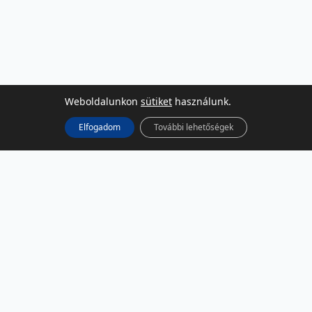
Weboldalunkon
sütiket
használunk.
Elfogadom
További lehetőségek
KÖZÖSSÉGI MÉDIA
Facebook
LinkedIn
Instagram