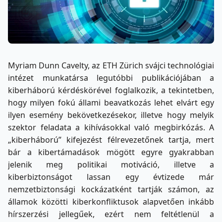
Myriam Dunn Cavelty, az ETH Zürich svájci technológiai
intézet munkatársa legutóbbi publikációjában a
kiberháború kérdéskörével foglalkozik, a tekintetben,
hogy milyen fokú állami beavatkozás lehet elvárt egy
ilyen esemény bekövetkezésekor, illetve hogy melyik
szektor feladata a kihívásokkal való megbirkózás. A
„kiberháború” kifejezést félrevezetőnek tartja, mert
bár a kibertámadások mögött egyre gyakrabban
jelenik meg politikai motiváció, illetve a
kiberbiztonságot lassan egy évtizede már
nemzetbiztonsági kockázatként tartják számon, az
államok közötti kiberkonfliktusok alapvetően inkább
hírszerzési jellegűek, ezért nem feltétlenül a