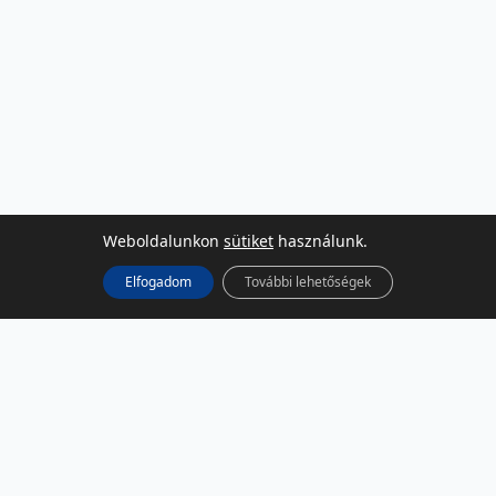
Weboldalunkon
sütiket
használunk.
Elfogadom
További lehetőségek
KÖZÖSSÉGI MÉDIA
Facebook