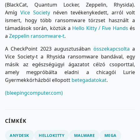
(BlackCat, Quantum Locker, Zeppelin, Rhysida).
Amíg
Vice Society
néven tevékenykedett, arról volt
ismert, hogy több ransomware törzset használt a
támadások során, köztük a
Hello Kitty / Five Hands
és
a
Zeppelin ransomware-t
.
A CheckPoint 2023 augusztusában
összekapcsolta
a
Vice Society-t a Rhysida ransomware bandával, egy
másik az egészségügyi ágazatot célzó csoporttal,
amely megpróbálta eladni a chicagói Lurie
Gyermekkórházból ellopott
betegadatokat
.
(bleepingcomputer.com)
CÍMKÉK
ANYDESK
HELLOKITTY
MALWARE
MEGA