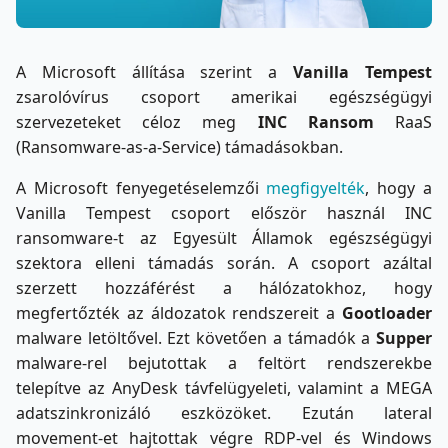
A Microsoft állítása szerint a
Vanilla Tempest
zsarolóvírus csoport amerikai egészségügyi
szervezeteket céloz meg
INC Ransom
RaaS
(Ransomware-as-a-Service) támadásokban.
A Microsoft fenyegetéselemzői
megfigyelték
, hogy a
Vanilla Tempest csoport először használ INC
ransomware-t az Egyesült Államok egészségügyi
szektora elleni támadás során. A csoport azáltal
szerzett hozzáférést a hálózatokhoz, hogy
megfertőzték az áldozatok rendszereit a
Gootloader
malware letöltővel. Ezt követően a támadók a
Supper
malware-rel bejutottak a feltört rendszerekbe
telepítve az AnyDesk távfelügyeleti, valamint a MEGA
adatszinkronizáló eszközöket. Ezután lateral
movement-et hajtottak végre RDP-vel és Windows