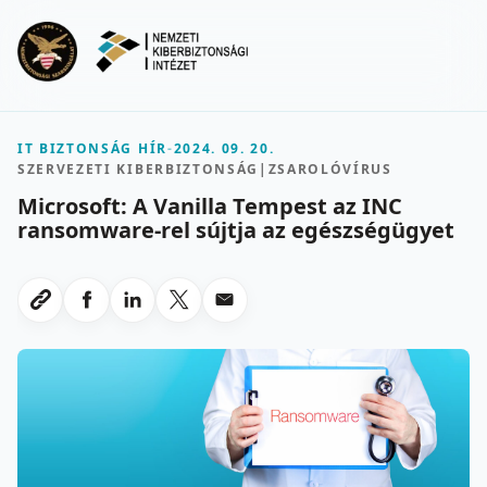
Ugrás a fő tartalomra
Menu
IT BIZTONSÁG HÍR
-
2024. 09. 20.
SZERVEZETI KIBERBIZTONSÁG
|
ZSAROLÓVÍRUS
Microsoft: A Vanilla Tempest az INC
ransomware-rel sújtja az egészségügyet
Megosztas Facebookon
Megosztas LinkedInen
Megosztas X-en
Megosztas emailben
Link masolasa