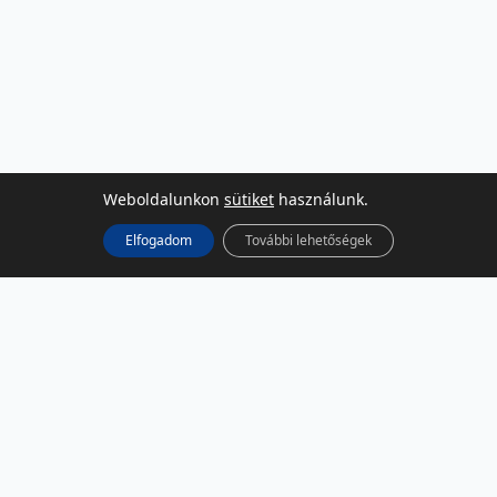
Weboldalunkon
sütiket
használunk.
Elfogadom
További lehetőségek
KÖZÖSSÉGI MÉDIA
Facebook
LinkedIn