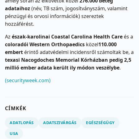
amely során az elkövetők közel
276.000 beteg
adataihoz
(név, TB szám, jogosítványszám, valamint
pénzügyi és orvosi információk) szereztek
hozzáférést.
Az
észak-karolinai Coastal Carolina Health Care
és a
coloradói Western Orthopaedics
közel
110.000
embert
érintő adatvédelmi incidensről számoltak be, a
texasi Nacogdoches Memorial Kórházban pedig 2,5
millió ember adata került ily módon veszélybe
.
(securityweek.com)
CÍMKÉK
ADATLOPÁS
ADATSZIVÁRGÁS
EGÉSZSÉGÜGY
USA