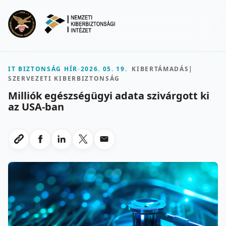
Ugrás a fő tartalomra
Menu
IT BIZTONSÁG HÍR
-
2026. 05. 19.
KIBERTÁMADÁS
|
SZERVEZETI KIBERBIZTONSÁG
Milliók egészségügyi adata szivárgott ki
az USA-ban
Megosztas Facebookon
Megosztas LinkedInen
Megosztas X-en
Megosztas emailben
Link masolasa