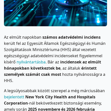
Az elmúlt napokban
számos adatvédelmi incidens
került fel az Egyesült Államok Egészségügyi és Humán
Szolgáltatások Minisztériuma (HHS) által vezetett
egészségügyi adatvédelmi incidenseket figyelemmel
kísérő
nyilvántartásba
. Bár az
incidensek az elmúlt
hónapokban következtek be
, az általuk
érintett
személyek számát csak most
hozta nyilvánosságra a
HHS.
A legsúlyosabbak között szerepel a még márciusában
bejelentett
New York City Health and Hospitals
Corporation
-nál bekövetkezett biztonsági esemény,
amely során
2025 novembere és 2026 februárja