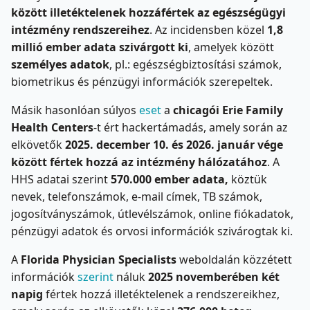
között illetéktelenek hozzáfértek az egészségügyi
intézmény rendszereihez
. Az incidensben közel
1,8
millió ember adata szivárgott ki
, amelyek között
személyes adatok
, pl.: egészségbiztosítási számok,
biometrikus és pénzügyi információk szerepeltek.
Másik hasonlóan súlyos
eset
a
chicagói Erie Family
Health Centers
-t ért hackertámadás, amely során az
elkövetők
2025. december 10. és 2026. január vége
között fértek hozzá az intézmény hálózatához
. A
HHS adatai szerint
570.000 ember adata,
köztük
nevek, telefonszámok, e-mail címek, TB számok,
jogosítványszámok, útlevélszámok, online fiókadatok,
pénzügyi adatok és orvosi információk szivárogtak ki.
A
Florida Physician Specialists
weboldalán közzétett
információk
szerint
náluk
2025 novemberében két
napig
fértek hozzá illetéktelenek a rendszereikhez,