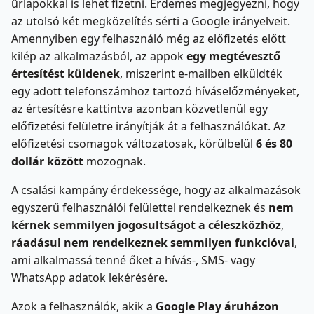
űrlapokkal is lehet fizetni. Érdemes megjegyezni, hogy
az utolsó két megközelítés sérti a Google irányelveit.
Amennyiben egy felhasználó még az előfizetés előtt
kilép az alkalmazásból, az appok
egy megtévesztő
értesítést küldenek
, miszerint e-mailben elküldték
egy adott telefonszámhoz tartozó híváselőzményeket,
az értesítésre kattintva azonban közvetlenül egy
előfizetési felületre irányítják át a felhasználókat. Az
előfizetési csomagok változatosak, körülbelül
6 és 80
dollár között
mozognak.
A csalási kampány érdekessége, hogy az alkalmazások
egyszerű felhasználói felülettel rendelkeznek és
nem
kérnek semmilyen jogosultságot a céleszközhöz
,
ráadásul nem rendelkeznek semmilyen funkcióval
,
ami alkalmassá tenné őket a hívás-, SMS- vagy
WhatsApp adatok lekérésére.
Azok a felhasználók, akik a
Google Play áruházon