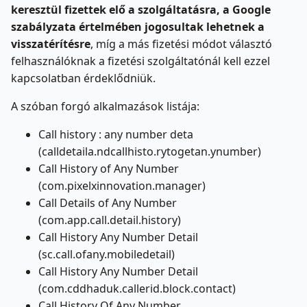
keresztül fizettek elő a szolgáltatásra, a Google
szabályzata értelmében jogosultak lehetnek a
visszatérítésre
, míg a más fizetési módot választó
felhasználóknak a fizetési szolgáltatónál kell ezzel
kapcsolatban érdeklődniük.
A szóban forgó alkalmazások listája:
Call history : any number deta
(calldetaila.ndcallhisto.rytogetan.ynumber)
Call History of Any Number
(com.pixelxinnovation.manager)
Call Details of Any Number
(com.app.call.detail.history)
Call History Any Number Detail
(sc.call.ofany.mobiledetail)
Call History Any Number Detail
(com.cddhaduk.callerid.block.contact)
Call History Of Any Number