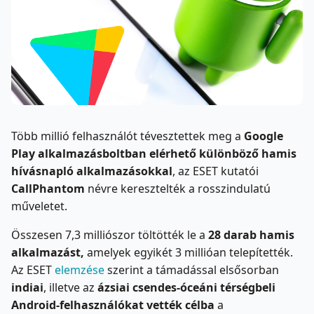
Több millió felhasználót tévesztettek meg a
Google
Play alkalmazásboltban elérhető különböző hamis
hívásnapló alkalmazásokkal
, az ESET kutatói
CallPhantom
névre keresztelték a rosszindulatú
műveletet.
Összesen 7,3 milliószor töltötték le a
28 darab hamis
alkalmazást,
amelyek egyikét 3 millióan telepítették.
Az ESET
elemzése
szerint a támadással elsősorban
indiai
, illetve az
ázsiai csendes-óceáni térségbeli
Android-felhasználókat vették célba
a