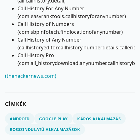
(all.callhistory.detail)
Call History For Any Number
(com.easyranktools.callhistoryforanynumber)
Call History of Numbers
(com.sbpinfotech.findlocationofanynumber)
Call History of Any Number
(callhistoryeditor.callhistory.numberdetails.calleridl
Call History Pro
(com.all_historydownload.anynumber.callhistoryba
(thehackernews.com)
CÍMKÉK
ANDROID
GOOGLE PLAY
KÁROS ALKALMAZÁS
ROSSZINDULATÚ ALKALMAZÁSOK