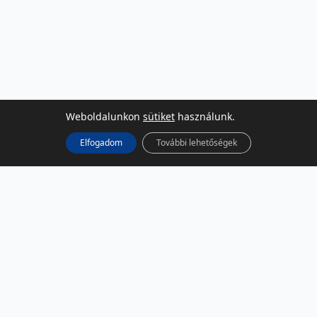
Weboldalunkon
sütiket
használunk.
Elfogadom
További lehetőségek
KÖZÖSSÉGI MÉDIA
Facebook
LinkedIn