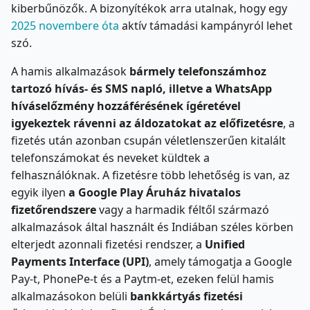
kiberbűnözők. A bizonyítékok arra utalnak, hogy egy
2025 novembere óta
aktív támadási kampányról lehet
szó.
A hamis alkalmazások
bármely telefonszámhoz
tartozó hívás- és SMS napló, illetve a WhatsApp
híváselőzmény hozzáférésének ígéretével
igyekeztek rávenni az áldozatokat az előfizetésre
, a
fizetés után azonban csupán véletlenszerűen kitalált
telefonszámokat és neveket küldtek a
felhasználóknak. A fizetésre több lehetőség is van, az
egyik ilyen
a Google Play Áruház hivatalos
fizetőrendszere
vagy a harmadik féltől származó
alkalmazások által használt és Indiában széles körben
elterjedt azonnali fizetési rendszer, a
Unified
Payments Interface (UPI)
, amely támogatja a Google
Pay-t, PhonePe-t és a Paytm-et, ezeken felül hamis
alkalmazásokon belüli
bankkártyás fizetési