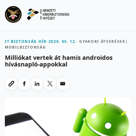
Ugrás a fő tartalomra
Menu
IT BIZTONSÁG HÍR
-
2026. 05. 12.
GYAKORI ÁTVERÉSEK
|
MOBILBIZTONSÁG
Milliókat vertek át hamis androidos
hívásnapló-appokkal
Megosztas Facebookon
Megosztas LinkedInen
Megosztas X-en
Megosztas emailben
Link masolasa