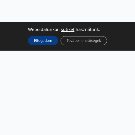
Weboldalunkon
sütiket
használunk.
Elfogadom
További lehetőségek
KÖZÖSSÉGI MÉDIA
Facebook
LinkedIn
Instagram
Podcast