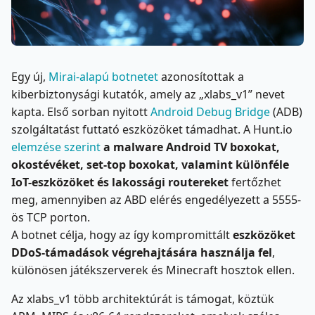
Egy új,
Mirai-alapú botnetet
azonosítottak a
kiberbiztonysági kutatók, amely az „xlabs_v1” nevet
kapta. Első sorban nyitott
Android Debug Bridge
(ADB)
szolgáltatást futtató eszközöket támadhat. A Hunt.io
elemzése szerint
a malware Android TV boxokat,
okostévéket, set-top boxokat, valamint különféle
IoT-eszközöket és lakossági routereket
fertőzhet
meg, amennyiben az ABD elérés engedélyezett a 5555-
ös TCP porton.
A botnet célja, hogy az így kompromittált
eszközöket
DDoS-támadások végrehajtására használja fel
,
különösen játékszerverek és Minecraft hosztok ellen.
Az xlabs_v1 több architektúrát is támogat, köztük