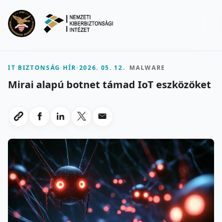
Ugrás a fő tartalomra
Menu
IT BIZTONSÁG HÍR
-
2026. 05. 12.
MALWARE
Mirai alapú botnet támad IoT eszközöket
Megosztas Facebookon
Megosztas LinkedInen
Megosztas X-en
Megosztas emailben
Link masolasa