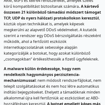
ARM, MIPS és x86-64 rendszereket, amelyek széles
körű kompatibilitást biztosítanak számára
. A kártevő
összesen 21 különböző támadási módszert támogat
TCP, UDP és nyers hálózati protokollokon keresztül
,
köztük olyan technikákat is, amelyek képesek
megkerülni az alapvető DDoS védelmeket. A kutatók
szerint a rendszer egy DDoS bérszolgáltatás részeként
működik, ahol a fertőzött eszközök
internetkapcsolatának sebessége alapján
kategorizálják a botokat, hogy azokat különböző
„csomagokban” értékesíthessék a fizető ügyfeleknek.
A malware külön érdekessége, hogy nem
rendelkezik hagyományos perzisztencia-
mechanizmussal
: nem módosít rendszerfájlokat, nem
telepít szolgáltatásokat és nem hoz létre automatikus
indítási bejegyzéseket. Ehelyett a támadóknak minden
alkalommal újra kell fertőzniük az eszközöket az ABD-
hozzáférésen keresztül.
A botnet emellett képes más