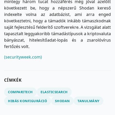
mintegy három tucat hozzáférés még jóval azelőtt
következett be, hogy a népszerű Shodan kereső
indexelte volna az adatbázist, ami arra enged
következtetni, hogy a támadók inkább támaszkodnak
saját fejlesztésű felderítő szoftverekre. A vizsgálat alatt
tapasztalt leggyakoribb támadástípusok a kriptovaluta
bányászat, hitelesítőadat-lopás és a zsarolóvírus
fertőzés volt.
(securityweek.com)
CÍMKÉK
COMPARITECH
ELASTICSEARCH
HIBÁS KONFIGURÁCIÓ
SHODAN
TANULMÁNY