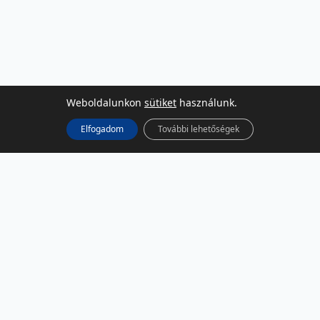
Weboldalunkon
sütiket
használunk.
Elfogadom
További lehetőségek
KÖZÖSSÉGI MÉDIA
Facebook
LinkedIn
Instagram