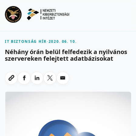
Ugrás a fő tartalomra
Menu
IT BIZTONSÁG HÍR
-
2020. 06. 10.
Néhány órán belül felfedezik a nyilvános
szervereken felejtett adatbázisokat
Megosztas Facebookon
Megosztas LinkedInen
Megosztas X-en
Megosztas emailben
Link masolasa