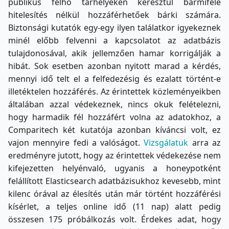
publikus felhő tárhelyeken keresztül bármiféle
hitelesítés nélkül hozzáférhetőek bárki számára.
Biztonsági kutatók egy-egy ilyen találatkor igyekeznek
minél előbb felvenni a kapcsolatot az adatbázis
tulajdonosával, akik jellemzően hamar korrigálják a
hibát. Sok esetben azonban nyitott marad a kérdés,
mennyi idő telt el a felfedezésig és ezalatt történt-e
illetéktelen hozzáférés. Az érintettek közleményeikben
általában azzal védekeznek, nincs okuk felételezni,
hogy harmadik fél hozzáfért volna az adatokhoz, a
Comparitech két kutatója azonban kíváncsi volt, ez
vajon mennyire fedi a valóságot.
Vizsgálatuk
arra az
eredményre jutott, hogy az érintettek védekezése nem
kifejezetten helyénvaló, ugyanis a honeypotként
felállított Elasticsearch adatbázisukhoz kevesebb, mint
kilenc órával az élesítés után már történt hozzáférési
kísérlet, a teljes online idő (11 nap) alatt pedig
összesen 175 próbálkozás volt. Érdekes adat, hogy