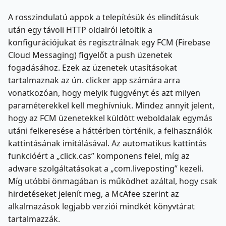
A rosszindulatú appok a telepítésük és elindításuk
után egy távoli HTTP oldalról letöltik a
konfigurációjukat és regisztrálnak egy FCM (Firebase
Cloud Messaging) figyelőt a push üzenetek
fogadásához. Ezek az üzenetek utasításokat
tartalmaznak az ún. clicker app számára arra
vonatkozóan, hogy melyik függvényt és azt milyen
paraméterekkel kell meghívniuk. Mindez annyit jelent,
hogy az FCM üzenetekkel küldött weboldalak egymás
utáni felkeresése a háttérben történik, a felhasználók
kattintásának imitálásával. Az automatikus kattintás
funkcióért a „click.cas” komponens felel, míg az
adware szolgáltatásokat a „com.liveposting” kezeli.
Míg utóbbi önmagában is működhet azáltal, hogy csak
hirdetéseket jelenít meg, a McAfee szerint az
alkalmazások legjabb verziói mindkét könyvtárat
tartalmazzák.