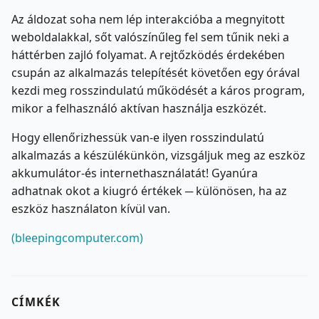
Az áldozat soha nem lép interakcióba a megnyitott
weboldalakkal, sőt valószínűleg fel sem tűnik neki a
háttérben zajló folyamat. A rejtőzködés érdekében
csupán az alkalmazás telepítését követően egy órával
kezdi meg rosszindulatú működését a káros program,
mikor a felhasználó aktívan használja eszközét.
Hogy ellenőrizhessük van-e ilyen rosszindulatú
alkalmazás a készülékünkön, vizsgáljuk meg az eszköz
akkumulátor-és internethasználatát! Gyanúra
adhatnak okot a kiugró értékek ─ különösen, ha az
eszköz használaton kívül van.
(bleepingcomputer.com)
CÍMKÉK