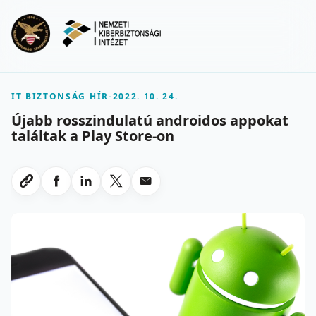
Ugrás a fő tartalomra
Menu
IT BIZTONSÁG HÍR
-
2022. 10. 24.
Újabb rosszindulatú androidos appokat
találtak a Play Store-on
Megosztas Facebookon
Megosztas LinkedInen
Megosztas X-en
Megosztas emailben
Link masolasa