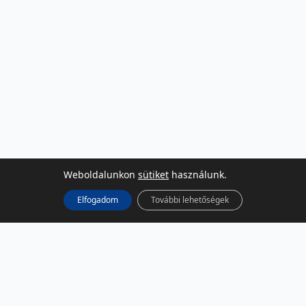
Weboldalunkon
sütiket
használunk.
Elfogadom
További lehetőségek
KÖZÖSSÉGI MÉDIA
Facebook