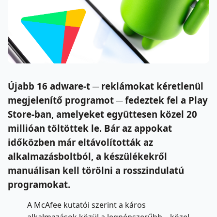
Újabb 16 adware-t ─ reklámokat kéretlenül
megjelenítő programot ─ fedeztek fel a Play
Store-ban, amelyeket együttesen közel 20
millióan töltöttek le. Bár az appokat
időközben már eltávolították az
alkalmazásboltból, a készülékekről
manuálisan kell törölni a rosszindulatú
programokat.
A McAfee kutatói szerint a káros