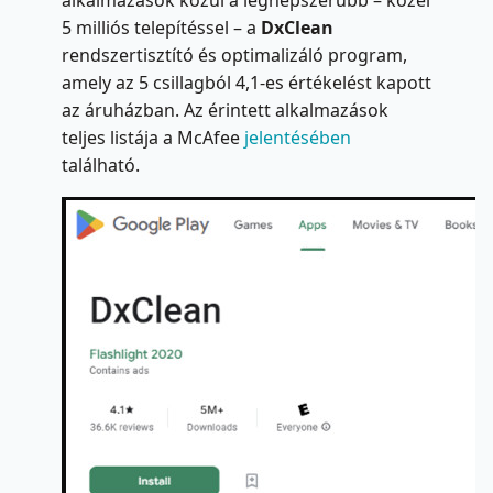
alkalmazások közül a legnépszerűbb – közel
5 milliós telepítéssel – a
DxClean
rendszertisztító és optimalizáló program,
amely az 5 csillagból 4,1-es értékelést kapott
az áruházban. Az érintett alkalmazások
teljes listája a McAfee
jelentésében
található.