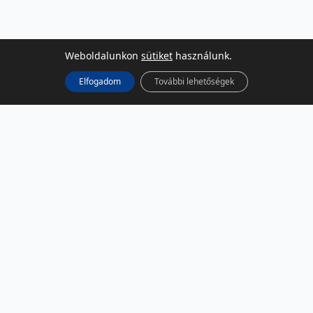
Weboldalunkon
sütiket
használunk.
Elfogadom
További lehetőségek
KÖZÖSSÉGI MÉDIA
Facebook
LinkedIn
Instagram
Podcast