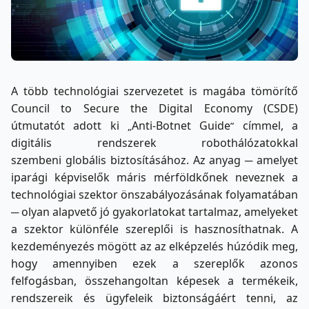
A több technológiai szervezetet is magába tömörítő
Council to Secure the Digital Economy (CSDE)
útmutatót adott ki
Anti-Botnet Guide
címmel, a
„
”
digitális rendszerek robothálózatokkal
szembeni globális biztosításához. Az anyag ─ amelyet
iparági képviselők máris mérföldkőnek neveznek a
technológiai szektor önszabályozásának folyamatában
─ olyan alapvető jó gyakorlatokat tartalmaz, amelyeket
a szektor különféle szereplői is hasznosíthatnak. A
kezdeményezés mögött az az elképzelés húzódik meg,
hogy amennyiben ezek a szereplők azonos
felfogásban, összehangoltan képesek a termékeik,
rendszereik és ügyfeleik biztonságáért tenni, az