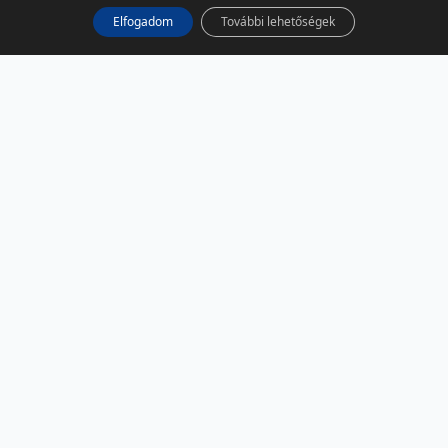
Elfogadom
További lehetőségek
KÖZÖSSÉGI MÉDIA
Facebook
LinkedIn
Instagram
Podcast
RSS
TÁRSOLDALAK