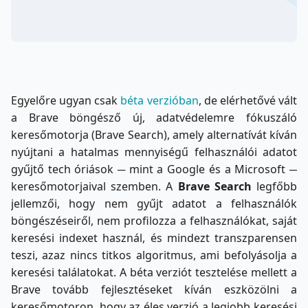
Egyelőre ugyan csak
béta verzióban
, de elérhetővé vált
a Brave böngésző új, adatvédelemre fókuszáló
keresőmotorja (Brave Search), amely alternatívát kíván
nyújtani a hatalmas mennyiségű felhasználói adatot
gyűjtő tech óriások ─ mint a Google és a Microsoft ─
keresőmotorjaival szemben. A
Brave Search
legfőbb
jellemzői, hogy nem gyűjt adatot a felhasználók
böngészéseiről, nem profilozza a felhasználókat, saját
keresési indexet használ, és mindezt transzparensen
teszi, azaz nincs titkos algoritmus, ami befolyásolja a
keresési találatokat. A béta verziót tesztelése mellett a
Brave tovább fejlesztéseket kíván eszközölni a
keresőmotoron, hogy az éles verzió a legjobb keresési