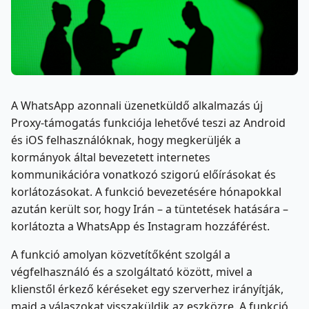
A WhatsApp azonnali üzenetküldő alkalmazás új
Proxy-támogatás funkciója lehetővé teszi az Android
és iOS felhasználóknak, hogy megkerüljék a
kormányok által bevezetett internetes
kommunikációra vonatkozó szigorú előírásokat és
korlátozásokat. A funkció bevezetésére hónapokkal
azután került sor, hogy Irán – a tüntetések hatására –
korlátozta a WhatsApp és Instagram hozzáférést.
A funkció amolyan közvetítőként szolgál a
végfelhasználó és a szolgáltató között, mivel a
klienstől érkező kéréseket egy szerverhez irányítják,
majd a válaszokat visszaküldik az eszközre. A funkció