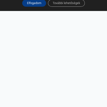
Elfogadom
További lehetőségek
KÖZÖSSÉGI MÉDIA
Facebook
LinkedIn
Instagram
Podcast
RSS
TÁRSOLDALAK