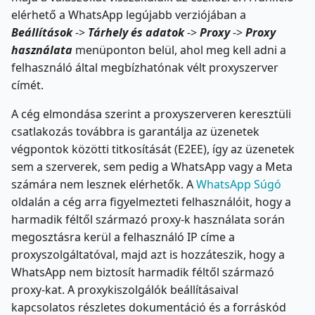
elérhető a WhatsApp legújabb verziójában a
Beállítások
->
Tárhely és adatok
->
Proxy
->
Proxy
használata
menüponton belül, ahol meg kell adni a
felhasználó által megbízhatónak vélt proxyszerver
címét.
A cég elmondása szerint a proxyszerveren keresztüli
csatlakozás továbbra is garantálja az üzenetek
végpontok közötti titkosítását (E2EE), így az üzenetek
sem a szerverek, sem pedig a WhatsApp vagy a Meta
számára nem lesznek elérhetők. A
WhatsApp Súgó
oldalán a cég arra figyelmezteti felhasználóit, hogy a
harmadik féltől származó proxy-k használata során
megosztásra kerül a felhasználó IP címe a
proxyszolgáltatóval, majd azt is hozzáteszik, hogy a
WhatsApp nem biztosít harmadik féltől származó
proxy-kat. A proxykiszolgálók beállításaival
kapcsolatos részletes dokumentáció és a forráskód