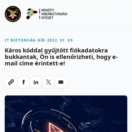
Ugrás a fő tartalomra
Menu
IT BIZTONSÁG HÍR
-
2022. 01. 03.
Káros kóddal gyűjtött fiókadatokra
bukkantak, Ön is ellenőrizheti, hogy e-
mail címe érintett-e!
Megosztas Facebookon
Megosztas LinkedInen
Megosztas X-en
Megosztas emailben
Link masolasa