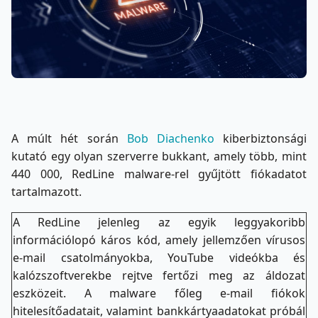
A múlt hét során
Bob Diachenko
kiberbiztonsági
kutató egy olyan szerverre bukkant, amely több, mint
440 000, RedLine malware-rel gyűjtött fiókadatot
tartalmazott.
A RedLine jelenleg az egyik leggyakoribb
információlopó káros kód, amely jellemzően vírusos
e-mail csatolmányokba, YouTube videókba és
kalózszoftverekbe rejtve fertőzi meg az áldozat
eszközeit. A malware főleg e-mail fiókok
hitelesítőadatait, valamint bankkártyaadatokat próbál