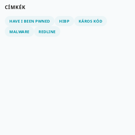
CÍMKÉK
HAVE I BEEN PWNED
HIBP
KÁROS KÓD
MALWARE
REDLINE