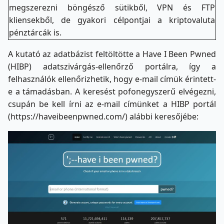
megszerezni böngésző sütikből, VPN és FTP
kliensekből, de gyakori célpontjai a kriptovaluta
pénztárcák is.
A kutató az adatbázist feltöltötte a Have I Been Pwned
(HIBP) adatszivárgás-ellenőrző portálra, így a
felhasználók ellenőrizhetik, hogy e-mail címük érintett-
e a támadásban. A keresést pofonegyszerű elvégezni,
csupán be kell írni az e-mail címünket a HIBP portál
(https://haveibeenpwned.com/) alábbi keresőjébe: