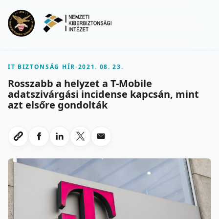
Ugrás a fő tartalomra
Menu
IT BIZTONSÁG HÍR
-
2021. 08. 23.
Rosszabb a helyzet a T-Mobile
adatszivárgási incidense kapcsán, mint
azt elsőre gondolták
Megosztas Facebookon
Megosztas LinkedInen
Megosztas X-en
Megosztas emailben
Link masolasa