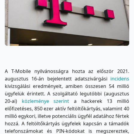
A T-Mobile nyilvánosságra hozta az először 2021.
augusztus 16-án bejelentett adatszivárgási
incidens
kivizsgálási eredményeit, amiben összesen 54 millió
ügyfelük érintett. A szolgáltató legutóbbi (augusztus
20-ai)
közleménye szerint
a hackerek 13 millió
előfizetéses, 850 ezer aktív feltöltőkártyás, valamint 40
millió egykori, illetve potenciális ügyfél adatához fértek
hozzá. A feltöltőkártyás ügyfelek kapcsán a támadók
telefonszámokat és PIN-kódokat is megszereztek,