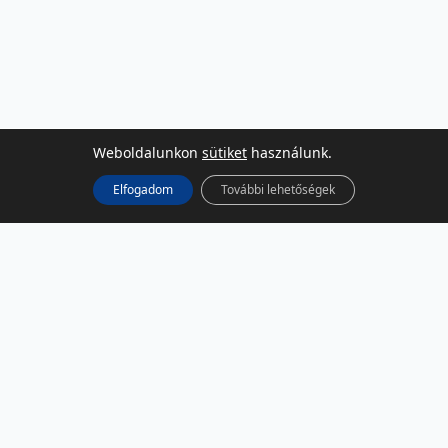
Weboldalunkon
sütiket
használunk.
Elfogadom
További lehetőségek
KÖZÖSSÉGI MÉDIA
Facebook
LinkedIn
Instagram