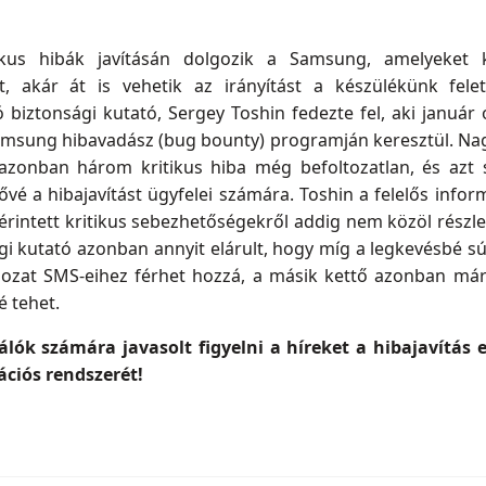
itikus hibák javításán dolgozik a Samsung, amelyeket
 akár át is vehetik az irányítást a készülékünk fele
 biztonsági kutató, Sergey Toshin fedezte fel, aki január
amsung hibavadász (bug bounty) programján keresztül. Nag
, azonban három kritikus hiba még befoltozatlan, és azt
vé a hibajavítást ügyfelei számára. Toshin a felelős info
z érintett kritikus sebezhetőségekről addig nem közöl részlet
i kutató azonban annyit elárult, hogy míg a legkevésbé sú
ozat SMS-eihez férhet hozzá, a másik kettő azonban már 
é tehet.
ók számára javasolt figyelni a híreket a hibajavítás e
ációs rendszerét!