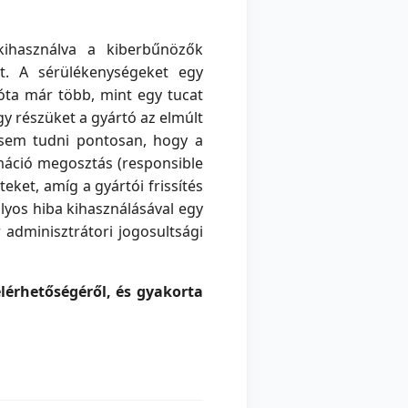
 kihasználva a kiberbűnözők
tt. A sérülékenységeket egy
 óta már több, mint egy tucat
y részüket a gyártó az elmúlt
 sem tudni pontosan, hogy a
rmáció megosztás (responsible
eket, amíg a gyártói frissítés
lyos hiba kihasználásával egy
adminisztrátori jogosultsági
lérhetőségéről, és gyakorta