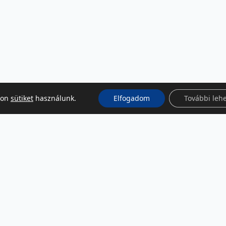
kon
sütiket
használunk.
Elfogadom
További leh
KÖZÖSSÉGI MÉDIA
Facebook
LinkedIn