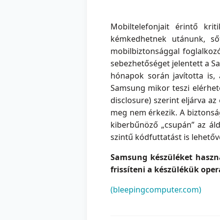
Mobiltelefonjait érintő kr
kémkedhetnek utánunk, sőt,
mobilbiztonsággal foglalkozó
sebezhetőséget jelentett a S
hónapok során javította is
Samsung mikor teszi elérhető
disclosure) szerint eljárva a
meg nem érkezik. A biztonság
kiberbűnöző „csupán” az áld
szintű kódfuttatást is lehetőv
Samsung készüléket használ
frissíteni a készülékük oper
(bleepingcomputer.com)