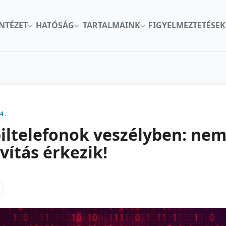
INTÉZET
HATÓSÁG
TARTALMAINK
FIGYELMEZTETÉSEK
4.
ltelefonok veszélyben: ne
vítás érkezik!
kon
nkedInen
as X-en
gosztas emailben