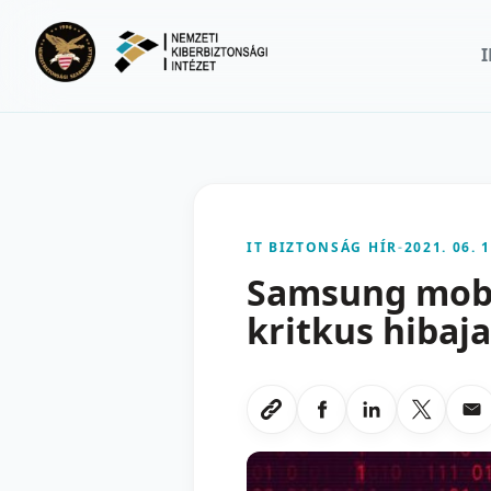
Ugrás a fő tartalomra
IT BIZTONSÁG HÍR
-
2021. 06. 1
Samsung mobi
kritkus hibaja
Megosztas Faceboo
Megosztas Li
Megoszt
Me
Link masolasa