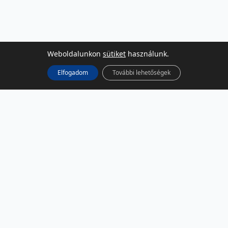
Weboldalunkon
sütiket
használunk.
Elfogadom
További lehetőségek
KÖZÖSSÉGI MÉDIA
Facebook
LinkedIn
Instagram