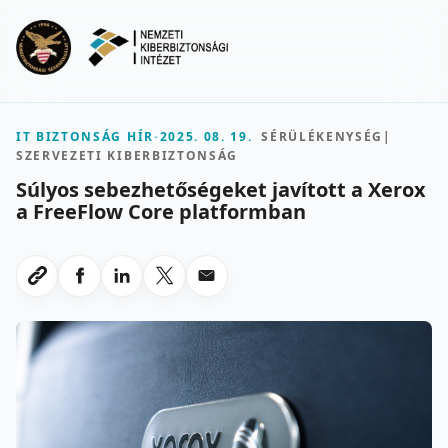
Ugrás a fő tartalomra
Menu
IT BIZTONSÁG HÍR
-
2025. 08. 19.
SÉRÜLÉKENYSÉG
|
SZERVEZETI KIBERBIZTONSÁG
Súlyos sebezhetőségeket javított a Xerox
a FreeFlow Core platformban
Megosztas Facebookon
Megosztas LinkedInen
Megosztas X-en
Megosztas emailben
Link masolasa