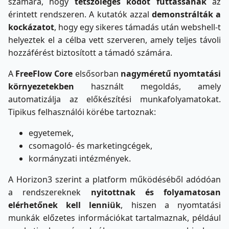
számára, hogy
tetszőleges kódot futtassanak
az
érintett rendszeren. A kutatók azzal
demonstrálták a
kockázatot
, hogy egy sikeres támadás után webshell-t
helyeztek el a célba vett szerveren, amely teljes távoli
hozzáférést biztosított a támadó számára.
A
FreeFlow Core
elsősorban
nagyméretű nyomtatási
környezetekben
használt megoldás, amely
automatizálja az előkészítési munkafolyamatokat.
Tipikus felhasználói körébe tartoznak:
egyetemek,
csomagoló- és marketingcégek,
kormányzati intézmények.
A Horizon3 szerint a platform működéséből adódóan
a rendszereknek
nyitottnak és folyamatosan
elérhetőnek kell lenniük
, hiszen a nyomtatási
munkák előzetes információkat tartalmaznak, például