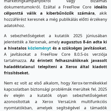
marketingkampányokról vagy bizalmas
dokumentumokról. Ezáltal a FreeFlow Core
ideális
célponttá válik a kiberbűnözők számára
, akik
hozzáférést keresnek a még publikálás előtti érzékeny
adatokhoz.
A sebezhetőségeket a kutatók 2025 júniusában
jelentették a Xeroxnak, amely
augusztus 8-án adta ki
a hivatalos
közleményt
és a szükséges javításokat
.
A javításokat a FreeFlow Core 8.0.5-ös verziója
tartalmazza.
Az érintett felhasználóknak javasolt
haladéktalanul telepíteni a Xerox által kiadott
frissítéseket.
Nem ez volt az első alkalom, hogy Xerox-termékekkel
kapcsolatban biztonsági problémák merültek fel. 2025
év elején a kutatók olyan sebezhetőségeket
azonosítottak a Xerox VersaLink multifunkciós
nyomtatókban, amelyek segítségével a támadók