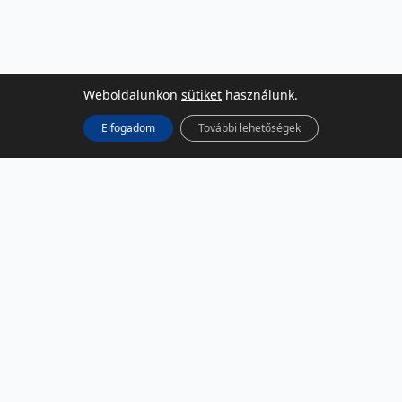
Weboldalunkon
sütiket
használunk.
Elfogadom
További lehetőségek
KÖZÖSSÉGI MÉDIA
Facebook
LinkedIn
Instagram