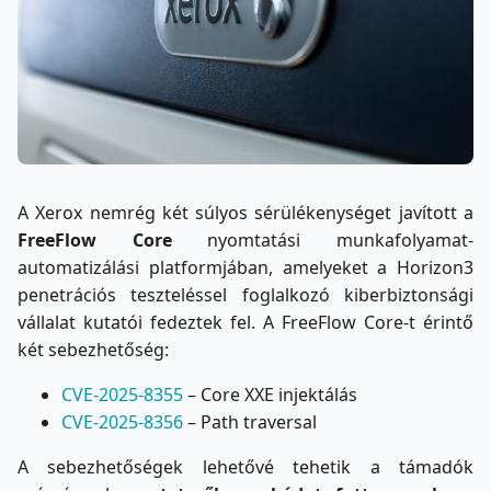
A Xerox nemrég két súlyos sérülékenységet javított a
FreeFlow Core
nyomtatási munkafolyamat-
automatizálási platformjában, amelyeket a Horizon3
penetrációs teszteléssel foglalkozó kiberbiztonsági
vállalat kutatói fedeztek fel. A FreeFlow Core-t érintő
két sebezhetőség:
CVE-2025-8355
– Core XXE injektálás
CVE-2025-8356
– Path traversal
A sebezhetőségek lehetővé tehetik a támadók