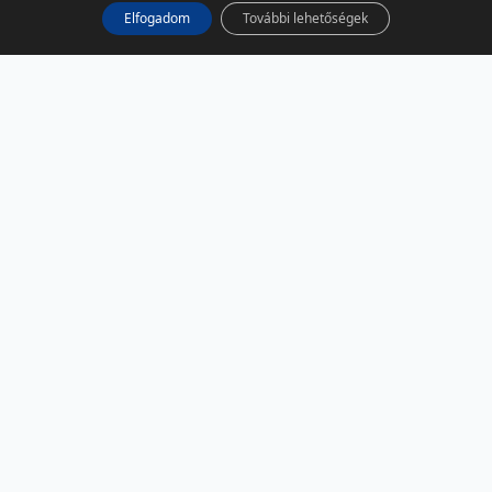
Elfogadom
További lehetőségek
KÖZÖSSÉGI MÉDIA
Facebook
LinkedIn
Instagram
Podcast
RSS
TÁRSOLDALAK