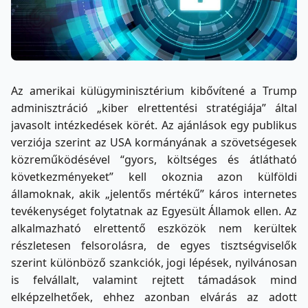
Az amerikai külügyminisztérium kibővítené a Trump
adminisztráció „kiber elrettentési stratégiája” által
javasolt intézkedések körét. Az ajánlások egy publikus
verziója szerint az USA kormányának a szövetségesek
közreműködésével “gyors, költséges és átlátható
következményeket” kell okoznia azon külföldi
államoknak, akik „jelentős mértékű” káros internetes
tevékenységet folytatnak az Egyesült Államok ellen. Az
alkalmazható elrettentő eszközök nem kerültek
részletesen felsorolásra, de egyes tisztségviselők
szerint különböző szankciók, jogi lépések, nyilvánosan
is felvállalt, valamint rejtett támadások mind
elképzelhetőek, ehhez azonban elvárás az adott