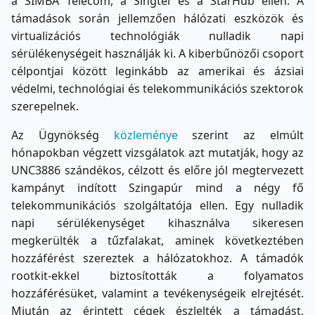
a SIMBA Telecom, a Singtel és a StarHub ellen. A
támadások során jellemzően hálózati eszközök és
virtualizációs technológiák nulladik napi
sérülékenységeit használják ki. A kiberbűnözői csoport
célpontjai között leginkább az amerikai és ázsiai
védelmi, technológiai és telekommunikációs szektorok
szerepelnek.
Az Ügynökség
közleménye
szerint az elmúlt
hónapokban végzett vizsgálatok azt mutatják, hogy az
UNC3886 szándékos, célzott és előre jól megtervezett
kampányt indított Szingapúr mind a négy fő
telekommunikációs szolgáltatója ellen. Egy nulladik
napi sérülékenységet kihasználva sikeresen
megkerülték a tűzfalakat, aminek következtében
hozzáférést szereztek a hálózatokhoz. A támadók
rootkit-ekkel biztosították a folyamatos
hozzáférésüket, valamint a tevékenységeik elrejtését.
Miután az érintett cégek észlelték a támadást,