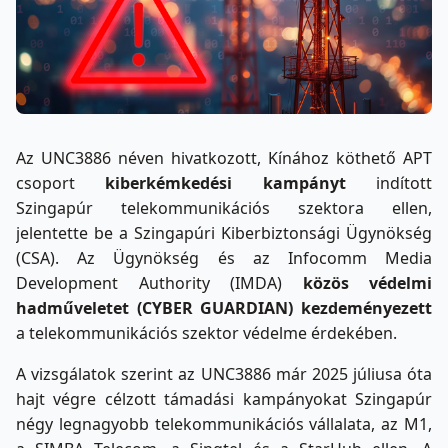
Az UNC3886 néven hivatkozott, Kínához köthető APT
csoport
kiberkémkedési kampányt
indított
Szingapúr telekommunikációs szektora ellen,
jelentette be a Szingapúri Kiberbiztonsági Ügynökség
(CSA). Az Ügynökség és az Infocomm Media
Development Authority (IMDA)
közös védelmi
hadműveletet (CYBER GUARDIAN) kezdeményezett
a telekommunikációs szektor védelme érdekében.
A vizsgálatok szerint az UNC3886 már 2025 júliusa óta
hajt végre célzott támadási kampányokat Szingapúr
négy legnagyobb telekommunikációs vállalata, az M1,