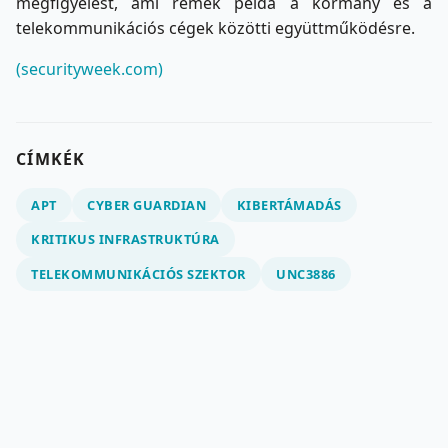
megfigyelést, ami remek példa a kormány és a
telekommunikációs cégek közötti együttműködésre.
(securityweek.com)
CÍMKÉK
APT
CYBER GUARDIAN
KIBERTÁMADÁS
KRITIKUS INFRASTRUKTÚRA
TELEKOMMUNIKÁCIÓS SZEKTOR
UNC3886