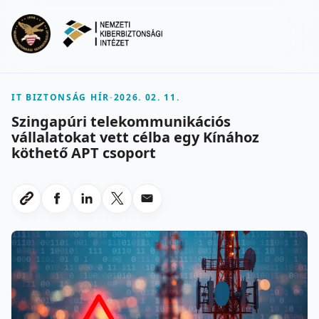
Ugrás a fő tartalomra
Menu
IT BIZTONSÁG HÍR
-
2026. 02. 11.
Szingapúri telekommunikációs
vállalatokat vett célba egy Kínához
köthető APT csoport
Megosztas Facebookon
Megosztas LinkedInen
Megosztas X-en
Megosztas emailben
Link masolasa