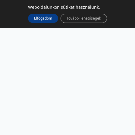
Weboldalunkon
sütiket
használunk.
Elfogadom
További lehetőségek
KÖZÖSSÉGI MÉDIA
Facebook
LinkedIn
Instagram
Podcast
RSS