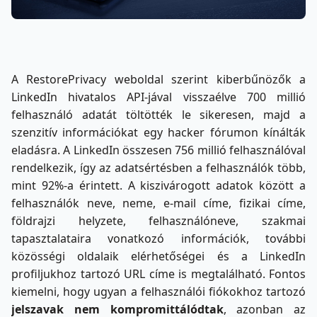
A RestorePrivacy weboldal szerint kiberbűnözők a
LinkedIn hivatalos API-jával visszaélve 700 millió
felhasználó adatát töltötték le sikeresen, majd a
szenzitív információkat egy hacker fórumon kínálták
eladásra. A LinkedIn összesen 756 millió felhasználóval
rendelkezik, így az adatsértésben a felhasználók több,
mint 92%-a érintett. A kiszivárogott adatok között a
felhasználók neve, neme, e-mail címe, fizikai címe,
földrajzi helyzete, felhasználóneve, szakmai
tapasztalataira vonatkozó információk, további
közösségi oldalaik elérhetőségei és a LinkedIn
profiljukhoz tartozó URL címe is megtalálható. Fontos
kiemelni, hogy ugyan a felhasználói fiókokhoz tartozó
jelszavak nem kompromittálódtak
, azonban az