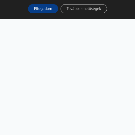
Elfogadom
További lehetőségek
KÖZÖSSÉGI MÉDIA
Facebook
LinkedIn
Instagram
Podcast
RSS