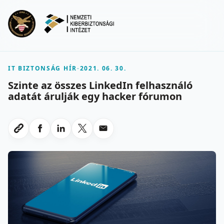
Ugrás a fő tartalomra
Menu
IT BIZTONSÁG HÍR
-
2021. 06. 30.
Szinte az összes LinkedIn felhasználó
adatát árulják egy hacker fórumon
Megosztas Facebookon
Megosztas LinkedInen
Megosztas X-en
Megosztas emailben
Link masolasa