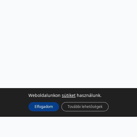
Weboldalunkon
sütiket
használunk.
Elfogadom
További lehetőségek