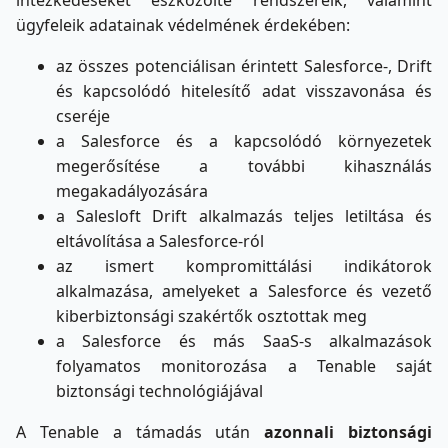
intézkedéseket eszközölte rendszereik, valamint
ügyfeleik adatainak védelmének érdekében:
az összes potenciálisan érintett Salesforce-, Drift
és kapcsolódó hitelesítő adat visszavonása és
cseréje
a Salesforce és a kapcsolódó környezetek
megerősítése a további kihasználás
megakadályozására
a Salesloft Drift alkalmazás teljes letiltása és
eltávolítása a Salesforce-ról
az ismert kompromittálási indikátorok
alkalmazása, amelyeket a Salesforce és vezető
kiberbiztonsági szakértők osztottak meg
a Salesforce és más SaaS-s alkalmazások
folyamatos monitorozása a Tenable saját
biztonsági technológiájával
A Tenable a támadás után
azonnali biztonsági