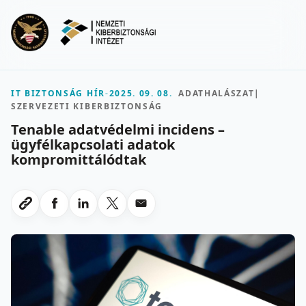
Ugrás a fő tartalomra
Menu
IT BIZTONSÁG HÍR
-
2025. 09. 08.
ADATHALÁSZAT
|
SZERVEZETI KIBERBIZTONSÁG
Tenable adatvédelmi incidens –
ügyfélkapcsolati adatok
kompromittálódtak
Megosztas Facebookon
Megosztas LinkedInen
Megosztas X-en
Megosztas emailben
Link masolasa