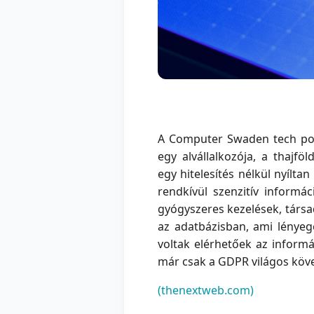
A Computer Swaden tech po
egy alvállalkozója, a thajföl
egy hitelesítés nélkül nyílt
rendkívül szenzitív informá
gyógyszeres kezelések, társa
az adatbázisban, ami lényeg
voltak elérhetőek az informá
már csak a GDPR világos követ
(thenextweb.com)