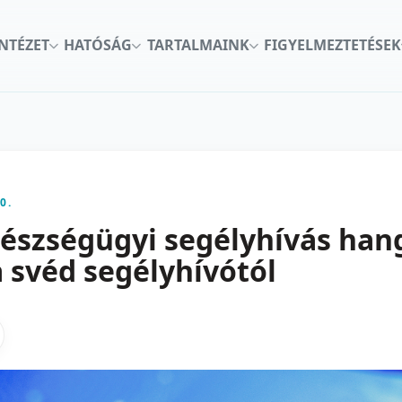
INTÉZET
HATÓSÁG
TARTALMAINK
FIGYELMEZTETÉSEK
0.
gészségügyi segélyhívás ha
a svéd segélyhívótól
kon
nkedInen
as X-en
gosztas emailben