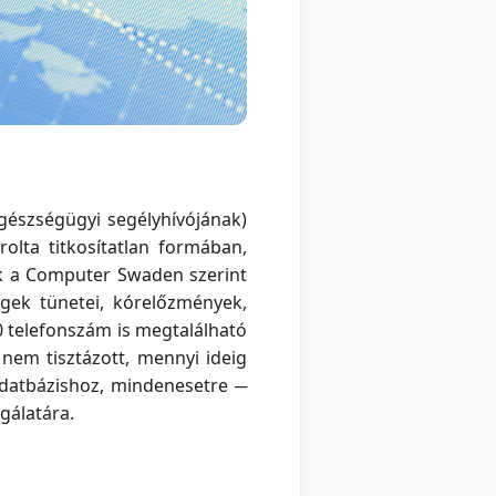
észségügyi segélyhívójának)
árolta titkosítatlan formában,
sok a Computer Swaden szerint
égek tünetei, kórelőzmények,
0 telefonszám is megtalálható
nem tisztázott, mennyi ideig
 adatbázishoz, mindenesetre ─
gálatára.