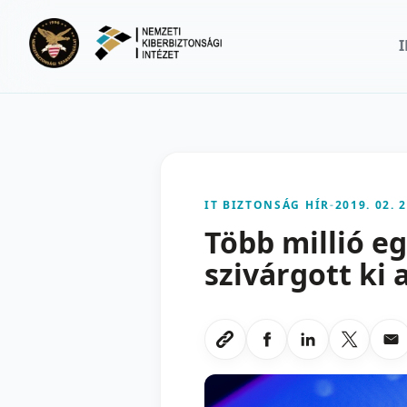
Ugrás a fő tartalomra
IT BIZTONSÁG HÍR
-
2019. 02. 2
Több millió e
szivárgott ki 
Megosztas Faceboo
Megosztas Li
Megoszt
Me
Link masolasa