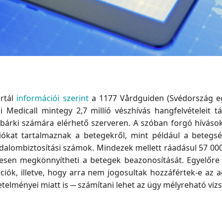
rtál
információi szerint
a 1177 Vårdguiden (Svédország eg
di Medicall mintegy 2,7 millió vészhívás hangfelvételeit t
an bárki számára elérhető szerveren. A szóban forgó hívá
ciókat tartalmaznak a betegekről, mint például a betegs
dalombiztosítási számok. Mindezek mellett ráadásul 57 00
esen megkönnyítheti a betegek beazonosítását. Egyelőre 
ciók, illetve, hogy arra nem jogosultak hozzáfértek-e az
elményei miatt is ─ számítani lehet az ügy mélyreható vizs