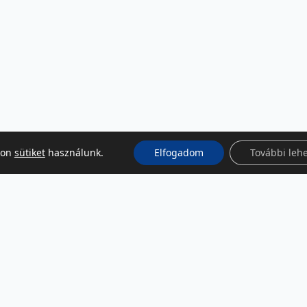
kon
sütiket
használunk.
Elfogadom
További leh
KÖZÖSSÉGI MÉDIA
Facebook
LinkedIn