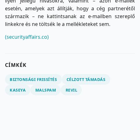
ilyen jellegű hívásokra, valamint – azon e-mailek
esetén, amelyek azt állítják, hogy a cég partnerétől
származik – ne kattintsanak az e-mailben szereplő
linkekre és ne töltsék le a mellékleteket sem.
(securityaffairs.co)
CÍMKÉK
BIZTONSÁGI FRISSÍTÉS
CÉLZOTT TÁMADÁS
KASEYA
MALSPAM
REVIL