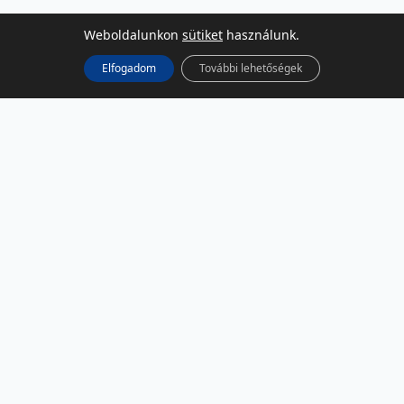
Weboldalunkon
sütiket
használunk.
Elfogadom
További lehetőségek
KÖZÖSSÉGI MÉDIA
Facebook
LinkedIn
Instagram
Podcast
RSS