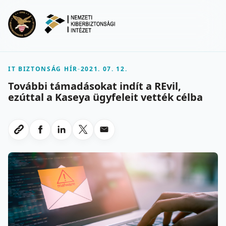
Ugrás a fő tartalomra
Menu
IT BIZTONSÁG HÍR
-
2021. 07. 12.
További támadásokat indít a REvil,
ezúttal a Kaseya ügyfeleit vették célba
Megosztas Facebookon
Megosztas LinkedInen
Megosztas X-en
Megosztas emailben
Link masolasa