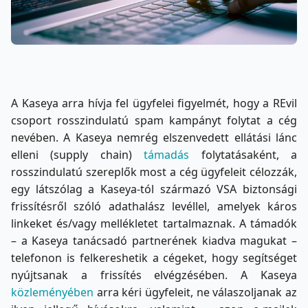
A Kaseya arra hívja fel ügyfelei figyelmét, hogy a REvil
csoport rosszindulatú spam kampányt folytat a cég
nevében. A Kaseya nemrég elszenvedett ellátási lánc
elleni (supply chain)
támadás
folytatásaként, a
rosszindulatú szereplők most a cég ügyfeleit célozzák,
egy látszólag a Kaseya-tól származó VSA biztonsági
frissítésről szóló adathalász levéllel, amelyek káros
linkeket és/vagy mellékletet tartalmaznak. A támadók
– a Kaseya tanácsadó partnerének kiadva magukat –
telefonon is felkereshetik a cégeket, hogy segítséget
nyújtsanak a frissítés elvégzésében. A Kaseya
közleményében
arra kéri ügyfeleit, ne válaszoljanak az