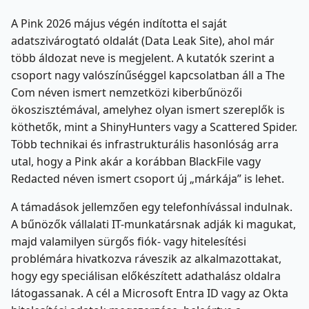
A Pink 2026 május végén indította el saját
adatszivárogtató oldalát (Data Leak Site), ahol már
több áldozat neve is megjelent. A kutatók szerint a
csoport nagy valószínűséggel kapcsolatban áll a The
Com néven ismert nemzetközi kiberbűnözői
ökoszisztémával, amelyhez olyan ismert szereplők is
köthetők, mint a ShinyHunters vagy a Scattered Spider.
Több technikai és infrastrukturális hasonlóság arra
utal, hogy a Pink akár a korábban BlackFile vagy
Redacted néven ismert csoport új „márkája” is lehet.
A támadások jellemzően egy telefonhívással indulnak.
A bűnözők vállalati IT-munkatársnak adják ki magukat,
majd valamilyen sürgős fiók- vagy hitelesítési
problémára hivatkozva ráveszik az alkalmazottakat,
hogy egy speciálisan előkészített adathalász oldalra
látogassanak. A cél a Microsoft Entra ID vagy az Okta