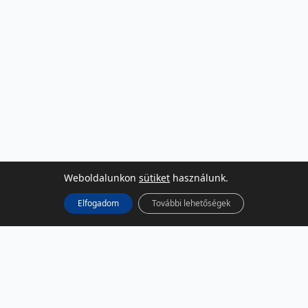
Weboldalunkon
sütiket
használunk.
Elfogadom
További lehetőségek
KÖZÖSSÉGI MÉDIA