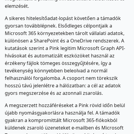
elemzését.
A sikeres hitelesítőadat-lopást követően a támadók
gyorsan továbblépnek. Elsődleges célpontjaik a
Microsoft 365 környezetekben tárolt vállalati adatok,
különösen a SharePoint és a OneDrive rendszerek. A
kutatások szerint a Pink legitim Microsoft Graph API-
hívásokat és automatizált eszközöket használ az
érzékeny fájlok tömeges összegyűjtésére, így a
tevékenység könnyebben beleolvad a normál
felhasználói forgalomba. A csoport nem törekszik
hosszú távú jelenlétre a hálózatban: a cél az adatok
gyors megszerzése és az azonnali zsarolás.
A megszerzett hozzáféréseket a Pink rövid időn belül
újabb nyomásgyakorlásra használja fel. A támadók
gyakran a kompromittált Microsoft 365-fiókokból
küldenek zsaroló üzeneteket e-mailben és Microsoft