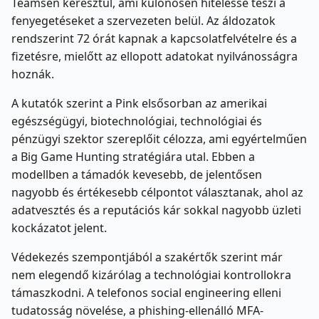
Teamsen keresztül, ami különösen hitelessé teszi a
fenyegetéseket a szervezeten belül. Az áldozatok
rendszerint 72 órát kapnak a kapcsolatfelvételre és a
fizetésre, mielőtt az ellopott adatokat nyilvánosságra
hoznák.
A kutatók szerint a Pink elsősorban az amerikai
egészségügyi, biotechnológiai, technológiai és
pénzügyi szektor szereplőit célozza, ami egyértelműen
a Big Game Hunting stratégiára utal. Ebben a
modellben a támadók kevesebb, de jelentősen
nagyobb és értékesebb célpontot választanak, ahol az
adatvesztés és a reputációs kár sokkal nagyobb üzleti
kockázatot jelent.
Védekezés szempontjából a szakértők szerint már
nem elegendő kizárólag a technológiai kontrollokra
támaszkodni. A telefonos social engineering elleni
tudatosság növelése, a phishing-ellenálló MFA-