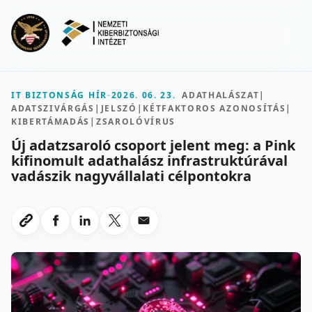
Ugrás a fő tartalomra
Menu
IT BIZTONSÁG HÍR
-
2026. 06. 23.
ADATHALÁSZAT
|
ADATSZIVÁRGÁS
|
JELSZÓ
|
KÉTFAKTOROS AZONOSÍTÁS
|
KIBERTÁMADÁS
|
ZSAROLÓVÍRUS
Új adatzsaroló csoport jelent meg: a Pink
kifinomult adathalász infrastruktúrával
vadászik nagyvállalati célpontokra
Megosztas Facebookon
Megosztas LinkedInen
Megosztas X-en
Megosztas emailben
Link masolasa