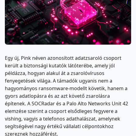
Egy új, Pink néven azonosított adatzsaroló csoport
került a biztonsági kutatók látóterébe, amely jól
példázza, hogyan alakul át a zsarolóvírusos
fenyegetések világa. A támadók ugyanis nem a
hagyományos ransomware-modellt követik, hanem a
gyors adatlopásra és az azt követő zsarolásra
építenek. A SOCRadar és a Palo Alto Networks Unit 42
elemzése szerint a csoport elsődleges fegyvere a
vishing, vagyis a telefonos adathalászat, amelynek
segítségével nagy értékű vállalati célpontokhoz
szereznek hozzáférést.