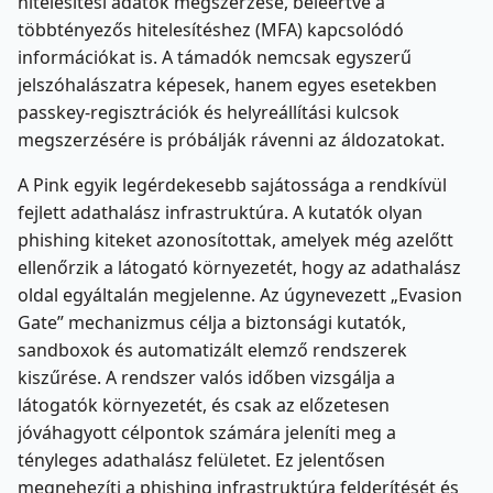
hitelesítési adatok megszerzése, beleértve a
többtényezős hitelesítéshez (MFA) kapcsolódó
információkat is. A támadók nemcsak egyszerű
jelszóhalászatra képesek, hanem egyes esetekben
passkey-regisztrációk és helyreállítási kulcsok
megszerzésére is próbálják rávenni az áldozatokat.
A Pink egyik legérdekesebb sajátossága a rendkívül
fejlett adathalász infrastruktúra. A kutatók olyan
phishing kiteket azonosítottak, amelyek még azelőtt
ellenőrzik a látogató környezetét, hogy az adathalász
oldal egyáltalán megjelenne. Az úgynevezett „Evasion
Gate” mechanizmus célja a biztonsági kutatók,
sandboxok és automatizált elemző rendszerek
kiszűrése. A rendszer valós időben vizsgálja a
látogatók környezetét, és csak az előzetesen
jóváhagyott célpontok számára jeleníti meg a
tényleges adathalász felületet. Ez jelentősen
megnehezíti a phishing infrastruktúra felderítését és