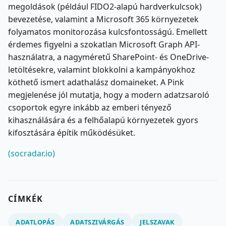
megoldások (például FIDO2-alapú hardverkulcsok)
bevezetése, valamint a Microsoft 365 környezetek
folyamatos monitorozása kulcsfontosságú. Emellett
érdemes figyelni a szokatlan Microsoft Graph API-
használatra, a nagyméretű SharePoint- és OneDrive-
letöltésekre, valamint blokkolni a kampányokhoz
köthető ismert adathalász domaineket. A Pink
megjelenése jól mutatja, hogy a modern adatzsaroló
csoportok egyre inkább az emberi tényező
kihasználására és a felhőalapú környezetek gyors
kifosztására építik működésüket.
(socradar.io)
CÍMKÉK
ADATLOPÁS
ADATSZIVÁRGÁS
JELSZAVAK