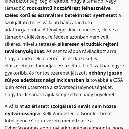
kiberbiztonsági cég kifejtette, hogy a támadó (vagy
támadók)
root-szintű hozzáférést felhasználva
széles körű és észrevétlen betekintést nyerhetett
a
szolgáltató teljes vállalati hálózatán futó
adatforgalomba. A tényleges kár felmérése, illetve a
támadó/k kilétének felfedése azonban nem volt
sikeres, mivel a tettesek
sikeresen el tudták rejteni
tevékenységüket
. Az eset továbbá rávilágított arra,
hogy a hackerek a perifériás eszközöket is
előszeretettel támadják. Ez az elmúlt időszakban egyre
gyakoribb, és fontos szerepet játszott
néhány igazán
súlyos adatbiztonsági incidensben is
,továbbá a CISA
idén ezért utasította a szövetségi ügynökségeket,
hogy fordítsanak rájuk kifejezetten nagy figyelmet.
A vállalat
az érintett szolgáltató nevét nem hozta
nyilvánosságra
. Kelli Vanderlee, a Google Threat
Intelligence Group vezető menedzsere a
CyberScoopnak adott nyilatkozatában elmondta, hogy