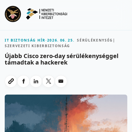
Ugrás a fő tartalomra
Menu
IT BIZTONSÁG HÍR
-
2026. 06. 25.
SÉRÜLÉKENYSÉG
|
SZERVEZETI KIBERBIZTONSÁG
Újabb Cisco zero-day sérülékenységgel
támadtak a hackerek
Megosztas Facebookon
Megosztas LinkedInen
Megosztas X-en
Megosztas emailben
Link masolasa