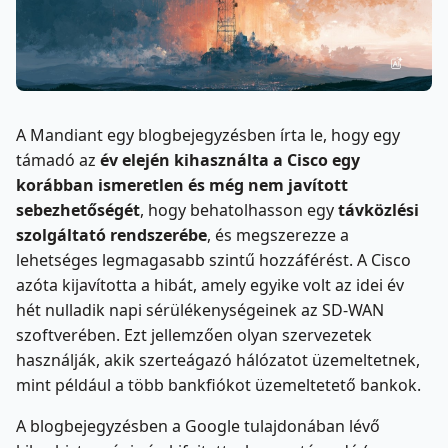
A Mandiant egy blogbejegyzésben írta le, hogy egy
támadó az
év elején kihasználta a Cisco egy
korábban ismeretlen és még nem javított
sebezhetőségét
, hogy behatolhasson egy
távközlési
szolgáltató rendszerébe
, és megszerezze a
lehetséges legmagasabb szintű hozzáférést. A Cisco
azóta kijavította a hibát, amely egyike volt az idei év
hét nulladik napi sérülékenységeinek az SD-WAN
szoftverében. Ezt jellemzően olyan szervezetek
használják, akik szerteágazó hálózatot üzemeltetnek,
mint például a több bankfiókot üzemeltetető bankok.
A blogbejegyzésben a Google tulajdonában lévő