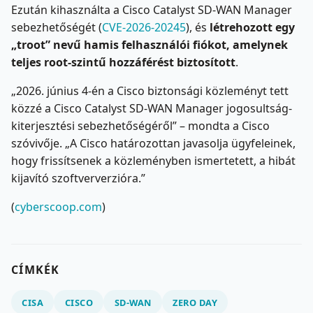
Ezután kihasználta a Cisco Catalyst SD-WAN Manager
sebezhetőségét (
CVE-2026-20245
), és
létrehozott egy
„troot” nevű hamis felhasználói fiókot, amelynek
teljes root-szintű hozzáférést biztosított
.
„2026. június 4-én a Cisco biztonsági közleményt tett
közzé a Cisco Catalyst SD-WAN Manager jogosultság-
kiterjesztési sebezhetőségéről” – mondta a Cisco
szóvivője. „A Cisco határozottan javasolja ügyfeleinek,
hogy frissítsenek a közleményben ismertetett, a hibát
kijavító szoftververzióra.”
(
cyberscoop.com
)
CÍMKÉK
CISA
CISCO
SD-WAN
ZERO DAY