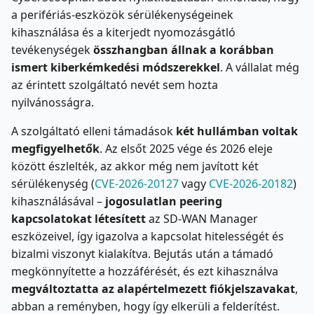
a perifériás-eszközök sérülékenységeinek
kihasználása és a kiterjedt nyomozásgátló
tevékenységek
összhangban állnak a korábban
ismert kiberkémkedési módszerekkel
. A vállalat még
az érintett szolgáltató nevét sem hozta
nyilvánosságra.
A szolgáltató elleni támadások
két hullámban voltak
megfigyelhetők
. Az elsőt 2025 vége és 2026 eleje
között észlelték, az akkor még nem javított két
sérülékenység (
CVE-2026-20127
vagy
CVE-2026-20182
)
kihasználásával –
jogosulatlan peering
kapcsolatokat létesített
az SD-WAN Manager
eszközeivel, így igazolva a kapcsolat hitelességét és
bizalmi viszonyt kialakítva. Bejutás után a támadó
megkönnyítette a hozzáférését, és ezt kihasználva
megváltoztatta az alapértelmezett fiókjelszavakat
,
abban a reményben, hogy így elkerüli a felderítést.