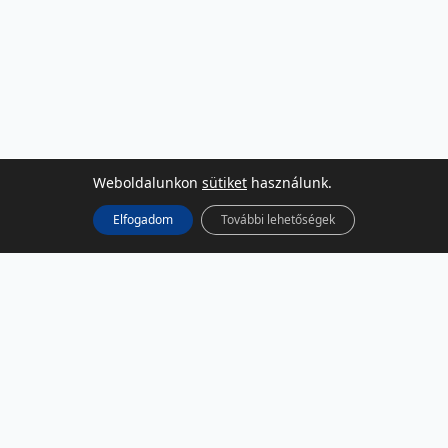
Weboldalunkon
sütiket
használunk.
Elfogadom
További lehetőségek
KÖZÖSSÉGI MÉDIA
Facebook
LinkedIn