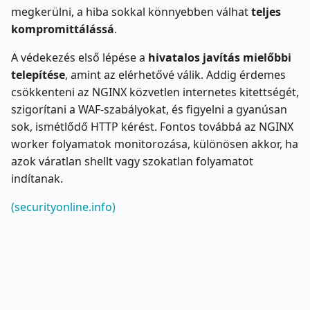
megkerülni, a hiba sokkal könnyebben válhat
teljes
kompromittálássá
.
A védekezés első lépése a
hivatalos javítás mielőbbi
telepítése
, amint az elérhetővé válik. Addig érdemes
csökkenteni az NGINX közvetlen internetes kitettségét,
szigorítani a WAF-szabályokat, és figyelni a gyanúsan
sok, ismétlődő HTTP kérést. Fontos továbbá az NGINX
worker folyamatok monitorozása, különösen akkor, ha
azok váratlan shellt vagy szokatlan folyamatot
indítanak.
(securityonline.info)