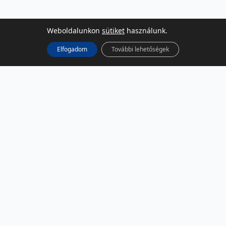
Weboldalunkon
sütiket
használunk.
Elfogadom
További lehetőségek
KÖZÖSSÉGI MÉDIA
Facebook
LinkedIn
Instagram
Podcast