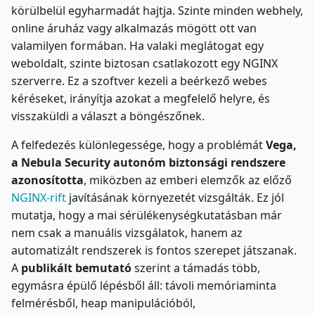
körülbelül egyharmadát hajtja. Szinte minden webhely,
online áruház vagy alkalmazás mögött ott van
valamilyen formában. Ha valaki meglátogat egy
weboldalt, szinte biztosan csatlakozott egy NGINX
szerverre. Ez a szoftver kezeli a beérkező webes
kéréseket, irányítja azokat a megfelelő helyre, és
visszaküldi a választ a böngészőnek.
A felfedezés különlegessége, hogy a problémát
Vega,
a Nebula Security autonóm biztonsági rendszere
azonosította
, miközben az emberi elemzők az előző
NGINX-rift
javításának környezetét vizsgálták. Ez jól
mutatja, hogy a mai sérülékenységkutatásban már
nem csak a manuális vizsgálatok, hanem az
automatizált rendszerek is fontos szerepet játszanak.
A
publikált bemutató
szerint a támadás több,
egymásra épülő lépésből áll: távoli memóriaminta
felmérésből, heap manipulációból,