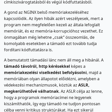
címkiszivárogtatásból és végül kódfuttatásból.
A gond az NGINX belső memóriakezeléséhez
kapcsolódik. Az ilyen hibák azért veszélyesek, mert a
program nem megfelelően kezeli az általa lefoglalt
memóriát, és ez memória-korrupcióhoz vezethet. Ez
önmagában még lehetne „csak” összeomlás, de
komolyabb esetekben a támadó ezt tovább tudja
fordítani kódfuttatásra is.
A bemutatott támadási lánc nem áll meg a hibánál. A
támadó távolról, http kérésekkel
képes a
memóriakezelési viselkedést befolyásolni
, majd a
memóriában olyan állapotot előidézni, amelyben a
védekezési mechanizmusok, köztük az
ASLR,
megkerülhetővé válhatnak
. Az ASLR célja az lenne,
hogy a programok memóriacímei ne legyenek
kiszámíthatók, így egy támadó ne tudjon pontosan
célba venni kritikus struktúrákat. Ha ezt sikerül