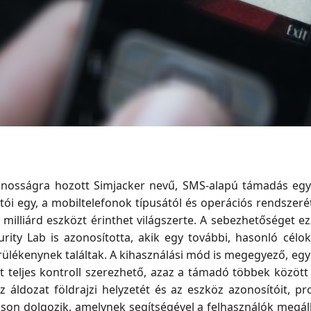
ánosságra hozott Simjacker nevű, SMS-alapú támadás egy 
tói egy, a mobiltelefonok típusától és operációs rendszer
y milliárd eszközt érinthet világszerte. A sebezhetőséget
rity Lab is azonosította, akik egy további, hasonló célo
rülékenynek találtak. A kihasználási mód is megegyező, egy
tt teljes kontroll szerezhető, azaz a támadó többek között
 áldozat földrajzi helyzetét és az eszköz azonosítóit, p
áson dolgozik, amelynek segítségével a felhasználók megálla