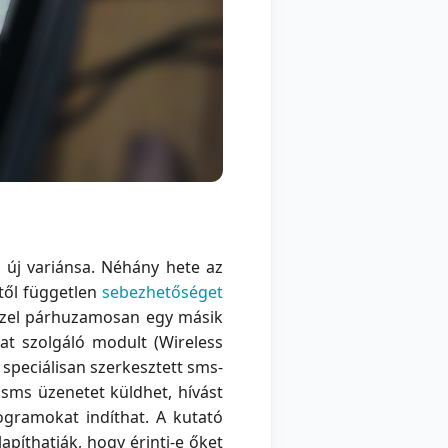
új variánsa. Néhány hete az
étől független
sebezhetőséget
 ezzel párhuzamosan egy másik
kat szolgáló modult (Wireless
 speciálisan szerkesztett sms-
 sms üzenetet küldhet, hívást
rogramokat indíthat. A kutató
píthatják, hogy érinti-e őket