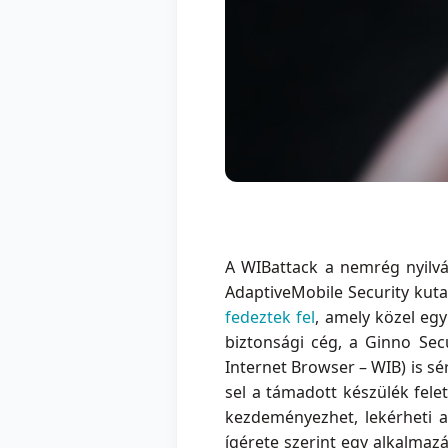
A WIBattack a nemrég nyilv
AdaptiveMobile Security kuta
fedeztek fel
, amely közel eg
biztonsági cég, a Ginno Secu
Internet Browser – WIB) is sé
sel a támadott készülék fele
kezdeményezhet, lekérheti az
ígérete szerint egy alkalmaz