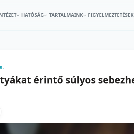
INTÉZET
HATÓSÁG
TARTALMAINK
FIGYELMEZTETÉSEK
0.
tyákat érintő súlyos sebezh
kon
nkedInen
as X-en
gosztas emailben