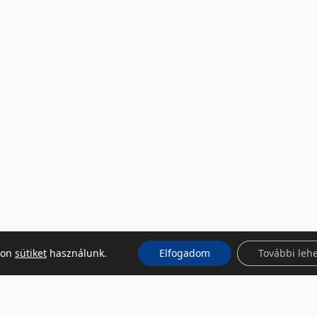
kon
sütiket
használunk.
Elfogadom
További leh