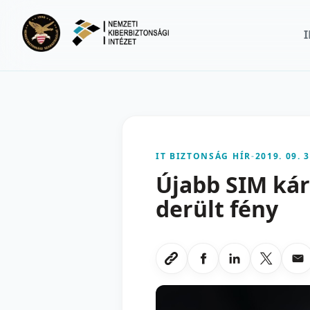
Ugrás a fő tartalomra
IT BIZTONSÁG HÍR
-
2019. 09. 3
Újabb SIM kár
derült fény
Megosztas Faceboo
Megosztas Li
Megoszt
Me
Link masolasa