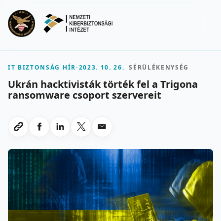
Ugrás a fő tartalomra
Menu
IT BIZTONSÁG HÍR
-
2023. 10. 26.
SÉRÜLÉKENYSÉG
Ukrán hacktivisták törték fel a Trigona
ransomware csoport szervereit
Megosztas Facebookon
Megosztas LinkedInen
Megosztas X-en
Megosztas emailben
Link masolasa