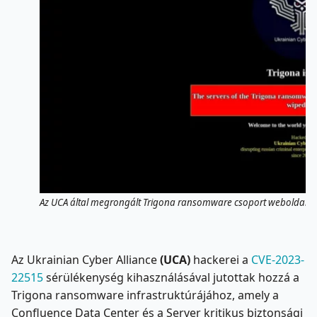
Az UCA által megrongált Trigona ransomware csoport weboldala. 
Az Ukrainian Cyber ​​Alliance
(UCA)
hackerei a
CVE-2023-
22515
sérülékenység kihasználásával jutottak hozzá a
Trigona ransomware infrastruktúrájához, amely a
Confluence Data Center és a Server kritikus biztonsági