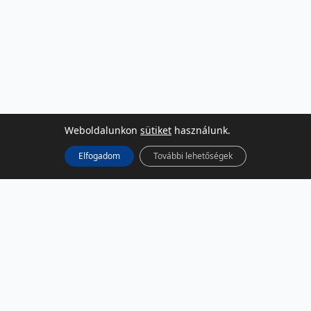
Weboldalunkon
sütiket
használunk.
Elfogadom
További lehetőségek
KÖZÖSSÉGI MÉDIA
Facebook
LinkedIn