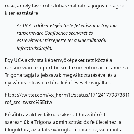
rése, amely távolról is kihasználható a jogosultságok
kiterjesztésére.
Az UCA október elején törte fel először a Trigona
ransomware Confluence szerverét és
észrevétlenül térképezte fel a kiberbűnözők
infrastruktúráját.
Egy UCA aktivista képernyőképeket tett közzé a
ransomware csoport belső dokumentumairól, amire a
Trigona tagjai a jelszavak megváltoztatásával és a
nyilvános infrastruktúra leépítésével reagáltak.
https://twitter.com/vx_herm1t/status/1712417798738108
ref_src=twsrc%5Etfw
Később az aktivistáknak sikerült hozzáférést
szerezniük a Trigona adminisztrációs felületeihez, a
blogukhoz, az adatszivárogtató oldalhoz, valamint a