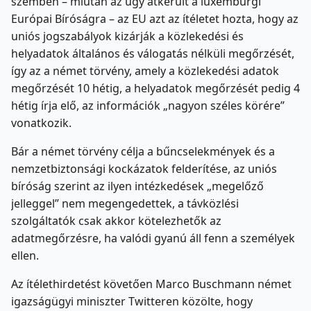
szemben – miután az ügy átkerült a luxemburgi
Európai Bíróságra – az EU azt az ítéletet hozta, hogy az
uniós jogszabályok kizárják a közlekedési és
helyadatok általános és válogatás nélküli megőrzését,
így az a német törvény, amely a közlekedési adatok
megőrzését 10 hétig, a helyadatok megőrzését pedig 4
hétig írja elő, az információk „nagyon széles körére”
vonatkozik.
Bár a német törvény célja a bűncselekmények és a
nemzetbiztonsági kockázatok felderítése, az uniós
bíróság szerint az ilyen intézkedések „megelőző
jelleggel” nem megengedettek, a távközlési
szolgáltatók csak akkor kötelezhetők az
adatmegőrzésre, ha valódi gyanú áll fenn a személyek
ellen.
Az ítélethirdetést követően Marco Buschmann német
igazságügyi miniszter Twitteren közölte, hogy