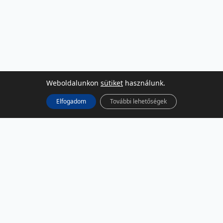
Weboldalunkon
sütiket
használunk.
Elfogadom
További lehetőségek
KÖZÖSSÉGI MÉDIA
Facebook
LinkedIn