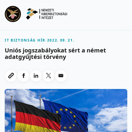
Ugrás a fő tartalomra
Menu
IT BIZTONSÁG HÍR
-
2022. 09. 21.
Uniós jogszabályokat sért a német
adatgyűjtési törvény
Megosztas Facebookon
Megosztas LinkedInen
Megosztas X-en
Megosztas emailben
Link masolasa