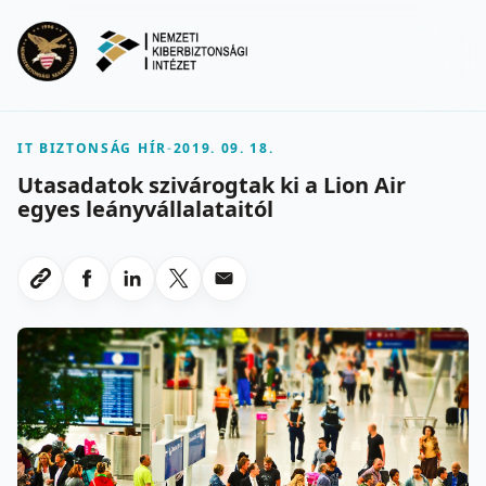
Ugrás a fő tartalomra
Menu
IT BIZTONSÁG HÍR
-
2019. 09. 18.
Utasadatok szivárogtak ki a Lion Air
egyes leányvállalataitól
Megosztas Facebookon
Megosztas LinkedInen
Megosztas X-en
Megosztas emailben
Link masolasa