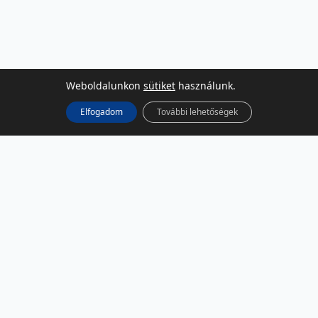
Weboldalunkon
sütiket
használunk.
Elfogadom
További lehetőségek
KÖZÖSSÉGI MÉDIA
Facebook
LinkedIn
Instagram